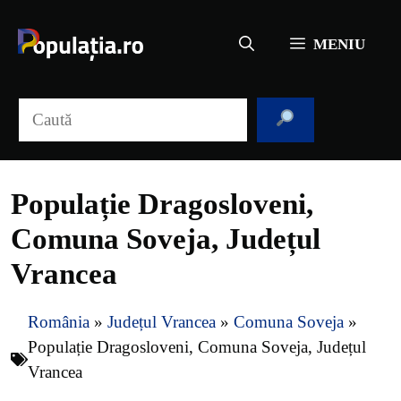
Sari
la
MENIU
conținut
Caută
Populație Dragosloveni,
Comuna Soveja, Județul
Vrancea
România
»
Județul Vrancea
»
Comuna Soveja
»
Populație Dragosloveni, Comuna Soveja, Județul
Vrancea