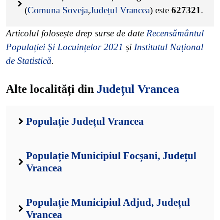
(
Comuna Soveja
,
Județul Vrancea
) este
627321
.
Articolul folosește drep surse de date
Recensământul
Populației Și Locuințelor 2021
și
Institutul Național
de Statistică
.
Alte localități din
Județul Vrancea
Populație Județul Vrancea
Populație Municipiul Focșani, Județul
Vrancea
Populație Municipiul Adjud, Județul
Vrancea