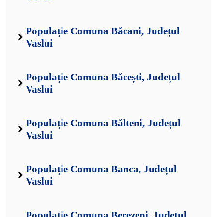
Populație Comuna Băcani, Județul
Vaslui
Populație Comuna Băcești, Județul
Vaslui
Populație Comuna Bălteni, Județul
Vaslui
Populație Comuna Banca, Județul
Vaslui
Populație Comuna Berezeni, Județul