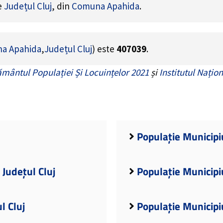
de
Județul Cluj
, din
Comuna Apahida
.
a Apahida
,
Județul Cluj
) este
407039
.
mântul Populației Și Locuințelor 2021
și
Institutul Națion
j
Populație Municipi
 Județul Cluj
Populație Municipiu
l Cluj
Populație Municipiu