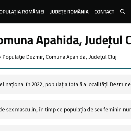
OPULAȚIA ROMÂNIEI
JUDEȚE ROMÂNIA
CONTACT
omuna Apahida, Județul C
»
Populație Dezmir, Comuna Apahida, Județul Cluj
 național în 2022, populația totală a localității Dezmir 
de sex masculin, în timp ce populația de sex feminin n