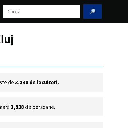
Caută
luj
este de
3,830
de locuitori.
umără
1,938
de persoane.