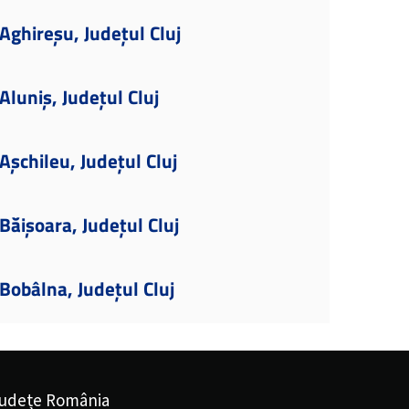
ghireșu, Județul Cluj
luniș, Județul Cluj
șchileu, Județul Cluj
ăișoara, Județul Cluj
obâlna, Județul Cluj
udețe România