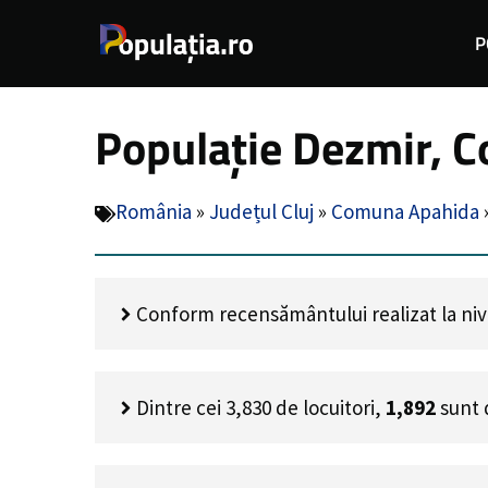
Sari
P
la
conținut
Populație Dezmir, C
România
»
Județul Cluj
»
Comuna Apahida
Conform recensământului realizat la nivel
Dintre cei
3,830
de locuitori,
1,892
sunt 