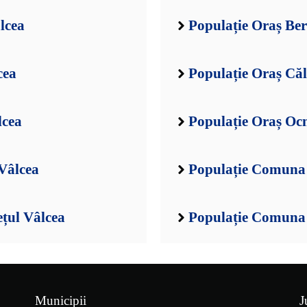
lcea
Populație Oraș Ber
cea
Populație Oraș Căl
lcea
Populație Oraș Ocn
Vâlcea
Populație Comuna 
țul Vâlcea
Populație Comuna B
Municipii
J