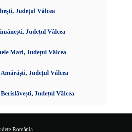
bești, Județul Vâlcea
imănești, Județul Vâlcea
ele Mari, Județul Vâlcea
Amărăști, Județul Vâlcea
erislăvești, Județul Vâlcea
udețe România