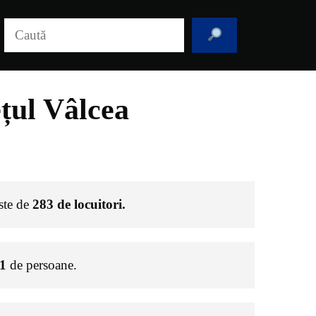
Caută
țul Vâlcea
este de
283
de locuitori.
1
de persoane.