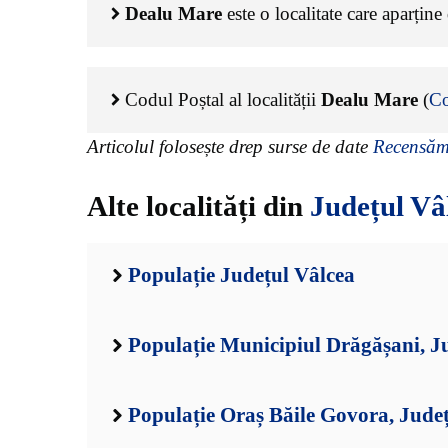
Dealu Mare
este o localitate care aparțin
Codul Poștal al localității
Dealu Mare
(
Co
Articolul folosește drep surse de date
Recensămâ
Alte localități din
Județul Vâ
Populație Județul Vâlcea
Populație Municipiul Drăgășani, J
Populație Oraș Băile Govora, Jude