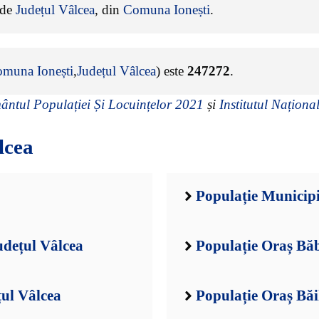
e de
Județul Vâlcea
, din
Comuna Ionești
.
muna Ionești
,
Județul Vâlcea
) este
247272
.
ntul Populației Și Locuințelor 2021
și
Institutul Național
lcea
Populație Municip
udețul Vâlcea
Populație Oraș Băb
țul Vâlcea
Populație Oraș Băi