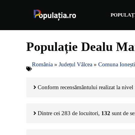
Sari
la
POPULAȚ
conținut
Populație Dealu Ma
România
»
Județul Vâlcea
»
Comuna Ionești
Conform recensământului realizat la nivel n
Dintre cei
283
de locuitori,
132
sunt de s