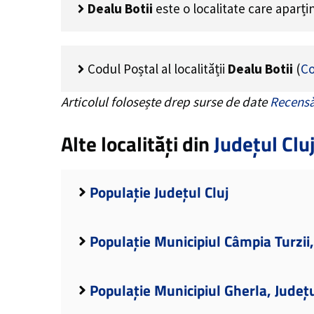
Dealu Botii
este o localitate care aparț
Codul Poștal al localității
Dealu Botii
(
Co
Articolul folosește drep surse de date
Recensă
Alte localități din
Județul Clu
Populație Județul Cluj
Populație Municipiul Câmpia Turzii,
Populație Municipiul Gherla, Județu