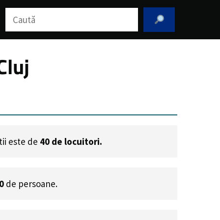
Caută
Cluj
tii este de
40
de locuitori.
0
de persoane.