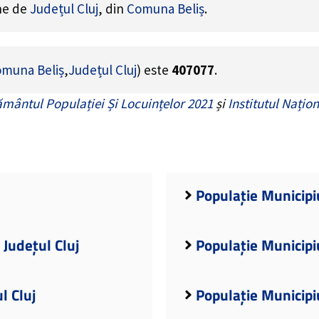
ine de
Județul Cluj
, din
Comuna Beliș
.
muna Beliș
,
Județul Cluj
) este
407077
.
mântul Populației Și Locuințelor 2021
și
Institutul Națion
j
Populație Municipi
 Județul Cluj
Populație Municipiu
l Cluj
Populație Municipiu