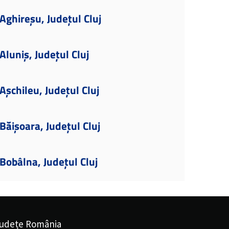
ghireșu, Județul Cluj
luniș, Județul Cluj
șchileu, Județul Cluj
ăișoara, Județul Cluj
obâlna, Județul Cluj
udețe România