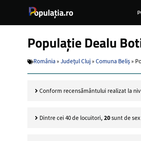
Sari
P
la
conținut
Populație Dealu Boti
România
»
Județul Cluj
»
Comuna Beliș
»
Po
Conform recensământului realizat la nivel
Dintre cei
40
de locuitori,
20
sunt de sex