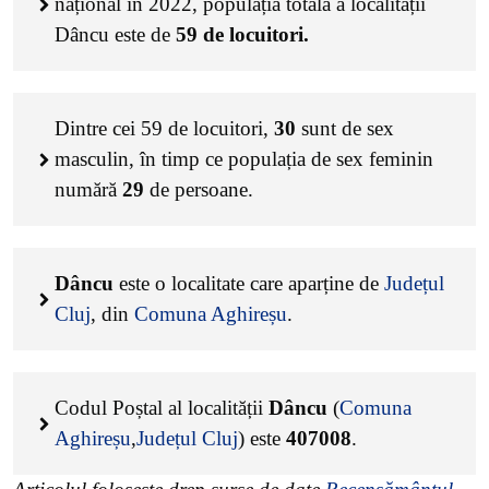
național în 2022, populația totală a localității
Dâncu este de
59
de locuitori.
Dintre cei
59
de locuitori,
30
sunt de sex
masculin, în timp ce populația de sex feminin
numără
29
de persoane.
Dâncu
este o localitate care aparține de
Județul
Cluj
, din
Comuna Aghireșu
.
Codul Poștal al localității
Dâncu
(
Comuna
Aghireșu
,
Județul Cluj
) este
407008
.