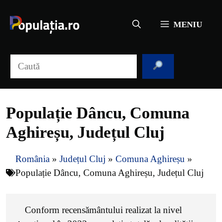
Sari
la
MENIU
conținut
Caută
Populație Dâncu, Comuna
Aghireșu, Județul Cluj
România
»
Județul Cluj
»
Comuna Aghireșu
»
Populație Dâncu, Comuna Aghireșu, Județul Cluj
Conform recensământului realizat la nivel