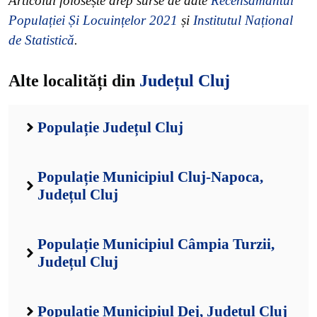
Articolul folosește drep surse de date
Recensământul
Populației Și Locuințelor 2021
și
Institutul Național
de Statistică
.
Alte localități din
Județul Cluj
Populație Județul Cluj
Populație Municipiul Cluj-Napoca,
Județul Cluj
Populație Municipiul Câmpia Turzii,
Județul Cluj
Populație Municipiul Dej, Județul Cluj