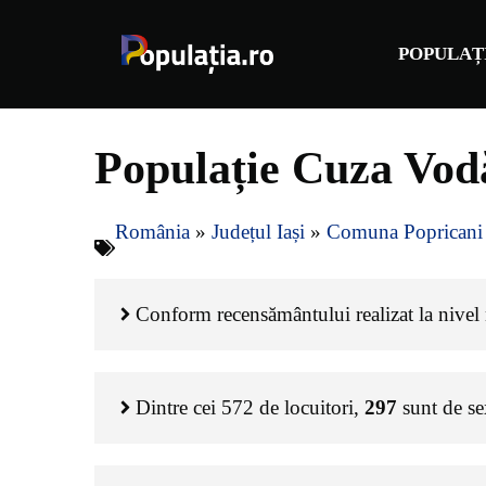
Sari
la
POPULAȚ
conținut
Populație Cuza Vod
România
»
Județul Iași
»
Comuna Popricani
Conform recensământului realizat la nivel 
Dintre cei
572
de locuitori,
297
sunt de s