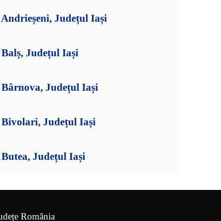
ndrieșeni, Județul Iași
alș, Județul Iași
Bârnova, Județul Iași
ivolari, Județul Iași
utea, Județul Iași
udețe România