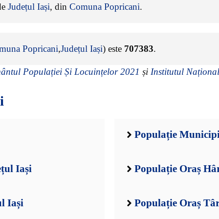
 de
Județul Iași
, din
Comuna Popricani
.
muna Popricani
,
Județul Iași
) este
707383
.
ntul Populației Și Locuințelor 2021
și
Institutul Național
i
Populație Municipiu
țul Iași
Populație Oraș Hâr
l Iași
Populație Oraș Târ