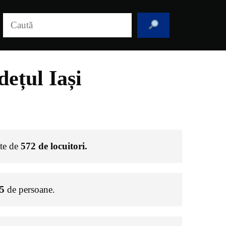
Caută
ețul Iași
ste de
572
de locuitori.
5
de persoane.