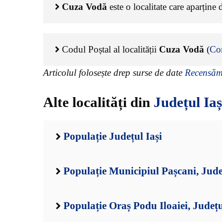
Cuza Vodă
este o localitate care aparține
Codul Poștal al localității
Cuza Vodă
(
Co
Articolul folosește drep surse de date
Recensămâ
Alte localități din
Județul Iaș
Populație Județul Iași
Populație Municipiul Pașcani, Jude
Populație Oraș Podu Iloaiei, Județu