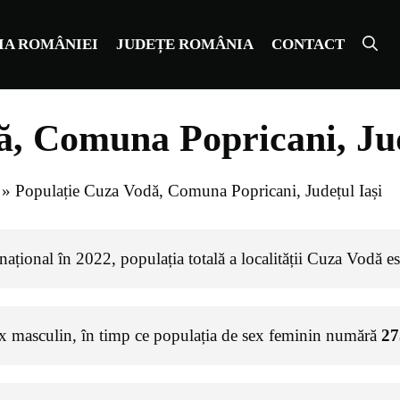
IA ROMÂNIEI
JUDEȚE ROMÂNIA
CONTACT
ă, Comuna Popricani, Jud
»
Populație Cuza Vodă, Comuna Popricani, Județul Iași
național în 2022, populația totală a localității Cuza Vodă e
ex masculin, în timp ce populația de sex feminin numără
27