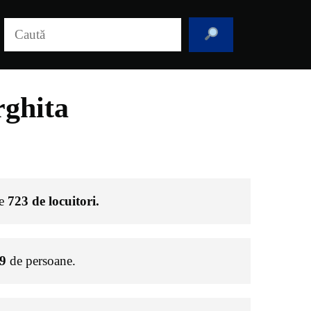
Caută
rghita
de
723
de locuitori.
9
de persoane.