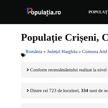
Sari
la
POPULAȚ
conținut
Populație Crișeni, 
România
»
Județul Harghita
»
Comuna Atid
Conform recensământului realizat la nivel n
Dintre cei
723
de locuitori,
334
sunt de s