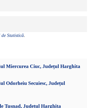
 de Statistică
.
ul Miercurea Ciuc, Județul Harghita
ul Odorheiu Secuiesc, Județul
le Tușnad, Județul Harghita