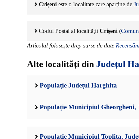
Crișeni
este o localitate care aparține de
Ju
Codul Poștal al localității
Crișeni
(
Comuna
Articolul folosește drep surse de date
Recensămâ
Alte localități din
Județul Ha
Populație Județul Harghita
Populație Municipiul Gheorgheni, 
Populație Municipiul Toplita, Jude