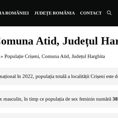
IA ROMÂNIEI
JUDEȚE ROMÂNIA
CONTACT
Comuna Atid, Județul Ha
»
Populație Crișeni, Comuna Atid, Județul Harghita
ațional în 2022, populația totală a localității Crișeni este 
ex masculin, în timp ce populația de sex feminin numără
38