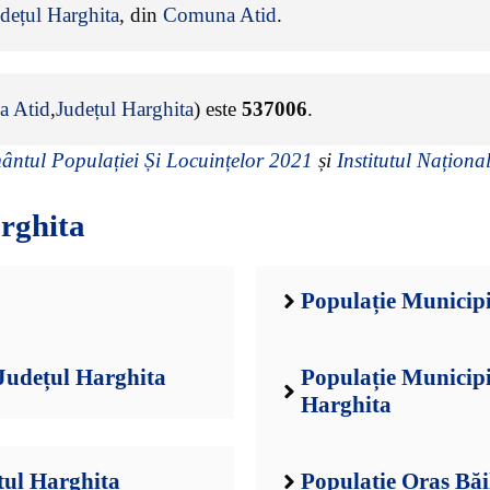
dețul Harghita
, din
Comuna Atid
.
 Atid
,
Județul Harghita
) este
537006
.
ntul Populației Și Locuințelor 2021
și
Institutul Național
rghita
Populație Municipi
Județul Harghita
Populație Municipi
Harghita
țul Harghita
Populație Oraș Băi