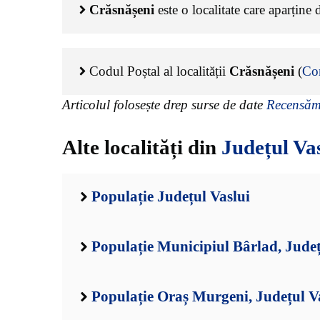
Crăsnășeni
este o localitate care aparține
Codul Poștal al localității
Crăsnășeni
(
Co
Articolul folosește drep surse de date
Recensămâ
Alte localități din
Județul Va
Populație Județul Vaslui
Populație Municipiul Bârlad, Județ
Populație Oraș Murgeni, Județul V