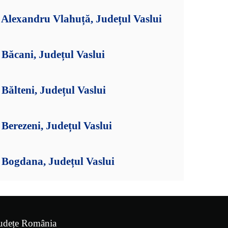
Alexandru Vlahuță, Județul Vaslui
Băcani, Județul Vaslui
ălteni, Județul Vaslui
erezeni, Județul Vaslui
Bogdana, Județul Vaslui
udețe România