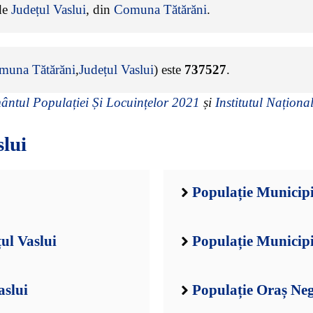
 de
Județul Vaslui
, din
Comuna Tătărăni
.
muna Tătărăni
,
Județul Vaslui
) este
737527
.
ntul Populației Și Locuințelor 2021
și
Institutul Național
slui
Populație Municipi
ul Vaslui
Populație Municipi
aslui
Populație Oraș Negr