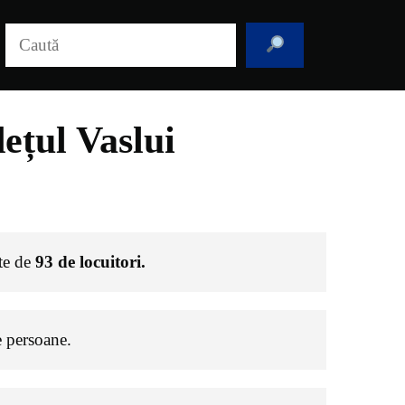
Caută
ețul Vaslui
ste de
93
de locuitori.
 persoane.