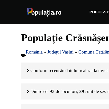
Sari
la
POPULAȚ
conținut
Populație Crăsnășen
România
»
Județul Vaslui
»
Comuna Tătărăn
Conform recensământului realizat la nivel n
Dintre cei
93
de locuitori,
39
sunt de sex 