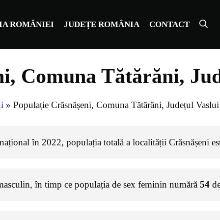
IA ROMÂNIEI
JUDEȚE ROMÂNIA
CONTACT
i, Comuna Tătărăni, Jud
i
»
Populație Crăsnășeni, Comuna Tătărăni, Județul Vaslui
ațional în 2022, populația totală a localității Crăsnășeni e
masculin, în timp ce populația de sex feminin numără
54
de