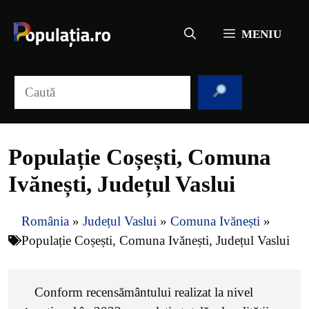
Sari
la
MENIU
conținut
Caută
Populație Coșești, Comuna
Ivănești, Județul Vaslui
România
»
Județul Vaslui
»
Comuna Ivănești
»
Populație Coșești, Comuna Ivănești, Județul Vaslui
Conform recensământului realizat la nivel