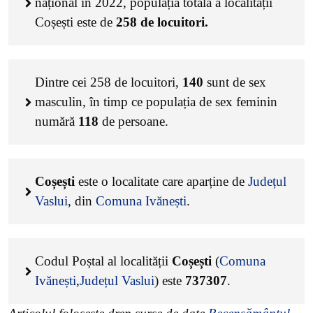
național în 2022, populația totală a localității
Coșești este de
258
de locuitori.
Dintre cei
258
de locuitori,
140
sunt de sex
masculin, în timp ce populația de sex feminin
numără
118
de persoane.
Coșești
este o localitate care aparține de
Județul
Vaslui
, din
Comuna Ivănești
.
Codul Poștal al localității
Coșești
(
Comuna
Ivănești
,
Județul Vaslui
) este
737307
.