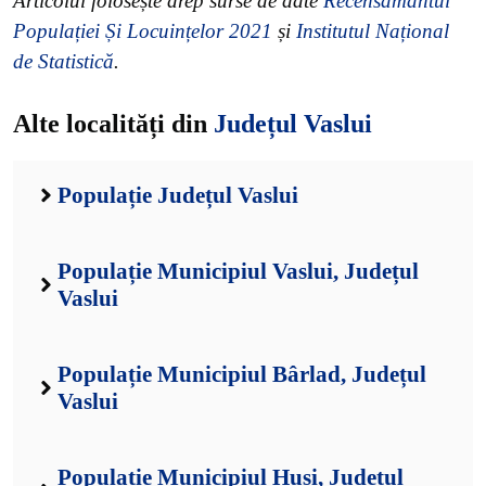
Articolul folosește drep surse de date
Recensământul
Populației Și Locuințelor 2021
și
Institutul Național
de Statistică
.
Alte localități din
Județul Vaslui
Populație Județul Vaslui
Populație Municipiul Vaslui, Județul
Vaslui
Populație Municipiul Bârlad, Județul
Vaslui
Populație Municipiul Huși, Județul