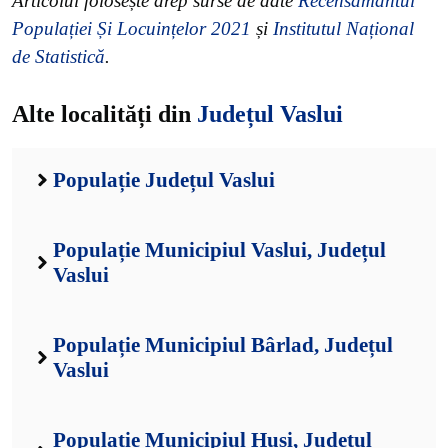
Articolul folosește drep surse de date
Recensământul
Populației Și Locuințelor 2021
și
Institutul Național
de Statistică
.
Alte localități din
Județul Vaslui
Populație Județul Vaslui
Populație Municipiul Vaslui, Județul
Vaslui
Populație Municipiul Bârlad, Județul
Vaslui
Populație Municipiul Huși, Județul