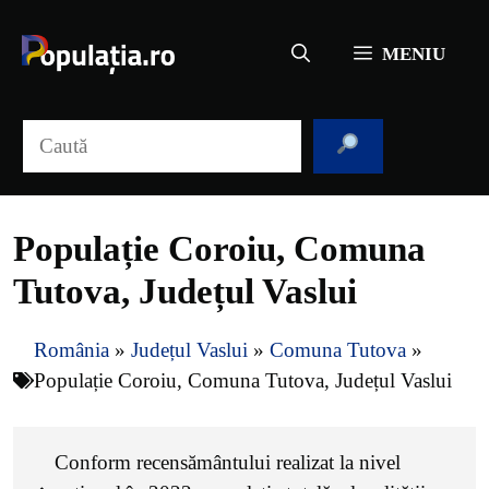
Sari
la
MENIU
conținut
Caută
Populație Coroiu, Comuna
Tutova, Județul Vaslui
România
»
Județul Vaslui
»
Comuna Tutova
»
Populație Coroiu, Comuna Tutova, Județul Vaslui
Conform recensământului realizat la nivel