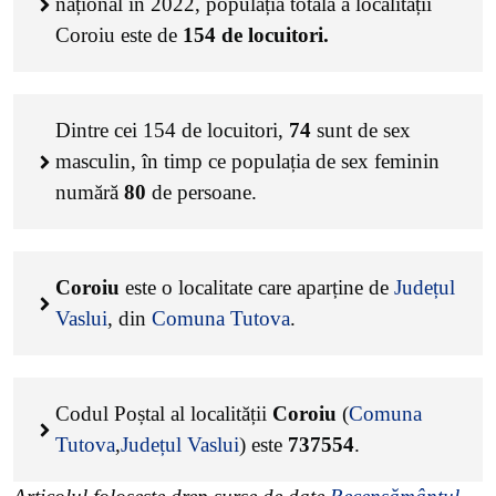
național în 2022, populația totală a localității
Coroiu este de
154
de locuitori.
Dintre cei
154
de locuitori,
74
sunt de sex
masculin, în timp ce populația de sex feminin
numără
80
de persoane.
Coroiu
este o localitate care aparține de
Județul
Vaslui
, din
Comuna Tutova
.
Codul Poștal al localității
Coroiu
(
Comuna
Tutova
,
Județul Vaslui
) este
737554
.