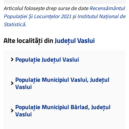
Articolul folosește drep surse de date
Recensământul
Populației Și Locuințelor 2021
și
Institutul Național de
Statistică
.
Alte localități din
Județul Vaslui
Populație Județul Vaslui
Populație Municipiul Vaslui, Județul
Vaslui
Populație Municipiul Bârlad, Județul
Vaslui