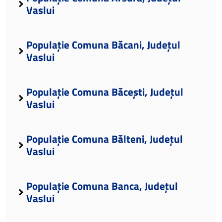
Vaslui
Populație Comuna Băcani, Județul
Vaslui
Populație Comuna Băcești, Județul
Vaslui
Populație Comuna Bălteni, Județul
Vaslui
Populație Comuna Banca, Județul
Vaslui