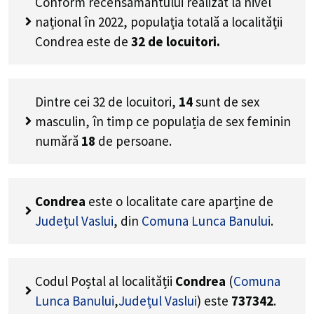
Conform recensământului realizat la nivel
național în 2022, populația totală a localității
Condrea este de
32
de locuitori.
Dintre cei
32
de locuitori,
14
sunt de sex
masculin, în timp ce populația de sex feminin
numără
18
de persoane.
Condrea
este o localitate care aparține de
Județul Vaslui
, din
Comuna Lunca Banului
.
Codul Poștal al localității
Condrea
(
Comuna
Lunca Banului
,
Județul Vaslui
) este
737342
.