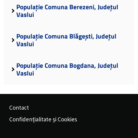
Populație Comuna Berezeni, Județul
Vaslui
Populație Comuna Blăgești, Județul
Vaslui
Populație Comuna Bogdana, Județul
Vaslui
Contact
Confidențialitate și Cookies