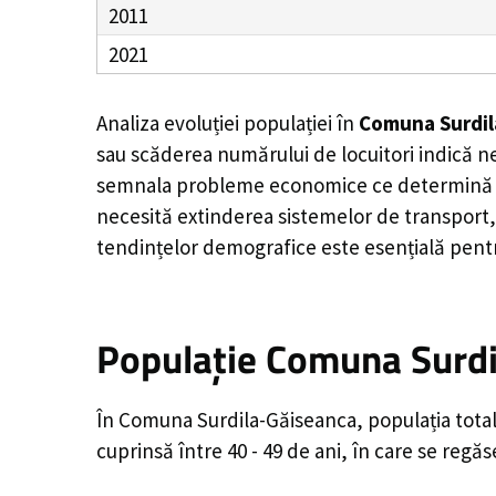
2011
2021
Analiza evoluției populației în
Comuna Surdil
sau scăderea numărului de locuitori indică ne
semnala probleme economice ce determină migr
necesită extinderea sistemelor de transport, 
tendințelor demografice este esențială pentr
Populație Comuna Surdil
În Comuna Surdila-Găiseanca, populația total
cuprinsă între 40 - 49 de ani, în care se reg