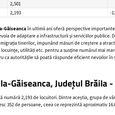
2,501
2,193
-1
a-Găiseanca
în ultimii ani oferă perspective importante
voia de adaptare a infrastructurii și serviciilor publice
ația tinerilor, impunând măsuri de creștere a atractivit
locuințe, utilități etc. pentru a susține numărul mai mar
u ca autoritățile să poată răspunde eficient nevoilor în
a-Găiseanca, Județul Brăila -
ă numără 2,193 de locuitori. Dintre aceștia, grupa de vâ
ăsesc 352 de persoane, ceea ce reprezintă aproximativ 16.