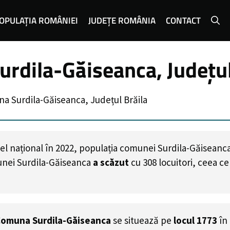
OPULAȚIA ROMÂNIEI
JUDEȚE ROMÂNIA
CONTACT
rdila-Găiseanca, Județul
a Surdila-Găiseanca, Județul Brăila
el național în 2022, populația comunei Surdila-Găiseanc
unei Surdila-Găiseanca
a scăzut
cu
308
locuitori, ceea c
omuna Surdila-Găiseanca
se situează pe
locul 1773
în