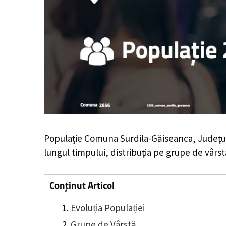
Populație Comuna Surdila-Găiseanca, Județul
lungul timpului, distribuția pe grupe de vârstă
Conținut Articol
Evoluția Populației
Grupe de Vârstă