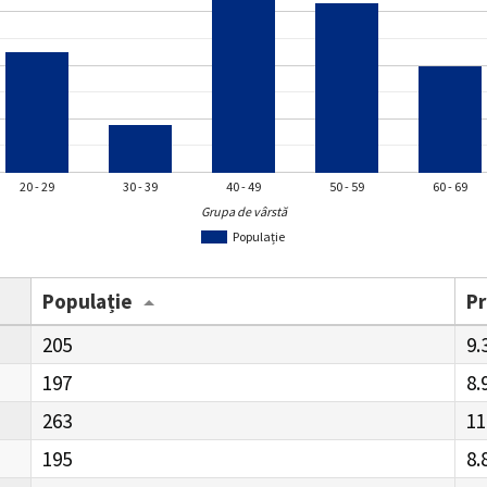
20 - 29
30 - 39
40 - 49
50 - 59
60 - 69
Grupa de vârstă
Populație
Populație
P
205
9.
197
8.
263
11
195
8.