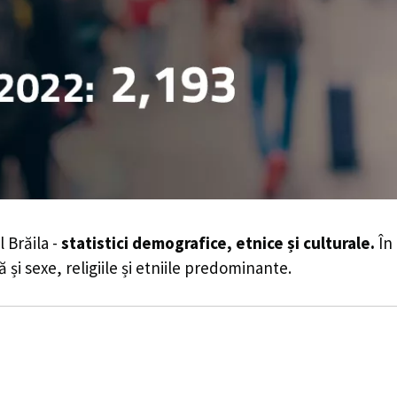
 Brăila -
statistici demografice, etnice și culturale.
În 
 și sexe, religiile și etniile predominante.