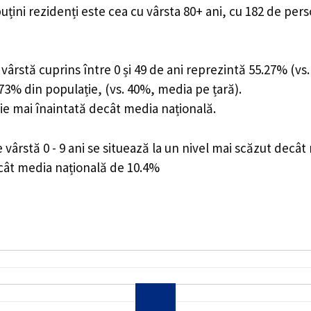
uțini rezidenți este cea cu vârsta 80+ ani, cu 182 de per
ârstă cuprins între 0 și 49 de ani reprezintă 55.27% (vs.
4.73% din populație, (vs. 40%, media pe țară).
ie mai înaintată decât media națională.
ârstă 0 - 9 ani se situează la un nivel mai scăzut decât
ecât media națională de 10.4%