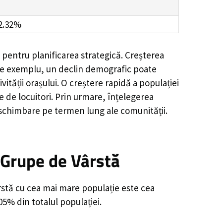
2.32%
 pentru planificarea strategică. Creșterea
. De exemplu, un declin demografic poate
ății orașului. O creștere rapidă a populației
e de locuitori. Prin urmare, înțelegerea
 schimbare pe termen lung ale comunității.
 Grupe de Vârstă
rstă cu cea mai mare populație este cea
05% din totalul populației.