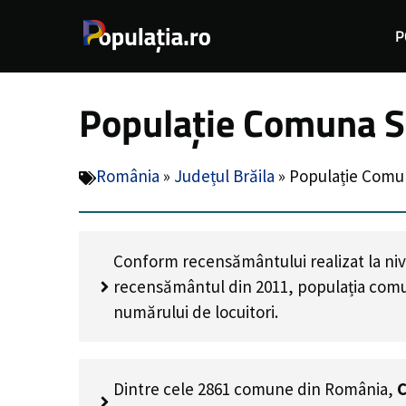
Sari
P
la
conținut
Populație Comuna Su
România
»
Județul Brăila
»
Populație Comun
Conform recensământului realizat la niv
recensământul din 2011, populația com
numărului de locuitori
.
Dintre cele 2861 comune din România,
C