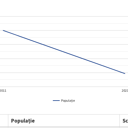
2011
202
Populație
Populație
S