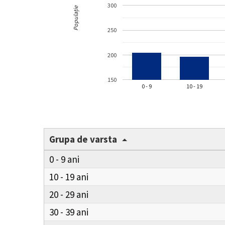
300
Populație
250
200
150
0 - 9
10 - 19
Grupa de varsta
0 - 9
10 - 19
20 - 29
30 - 39