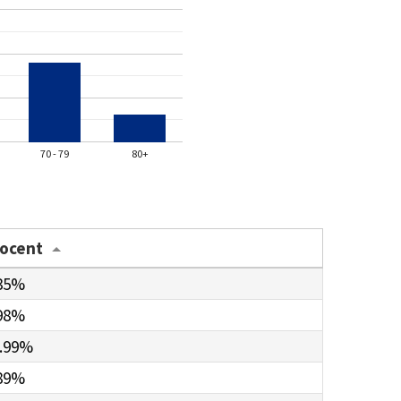
70 - 79
80+
rocent
35%
98%
.99%
89%