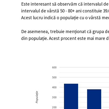
Este interesant să observăm că intervalul de v
intervalul de vârstă 50 - 80+ ani constituie 3
Acest lucru indică o populație cu o vârstă m
De asemenea, trebuie menționat că grupa de vâ
din populație. Acest procent este mai mare 
600
500
400
Populație
300
200