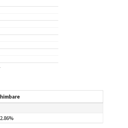
1
chimbare
2.86%