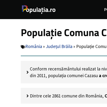
Sari
P
la
conținut
Populație Comuna Ca
România
»
Județul Brăila
»
Populație Comun
Conform recensământului realizat la niv
din 2011, populația comunei Cazasu
a c
Dintre cele 2861 comune din România,