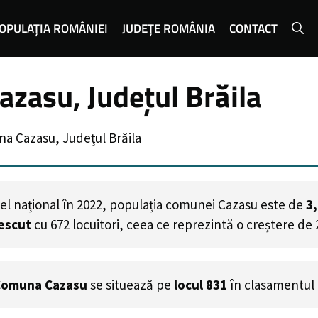
OPULAȚIA ROMÂNIEI
JUDEȚE ROMÂNIA
CONTACT
zasu, Județul Brăila
a Cazasu, Județul Brăila
el național în 2022, populația comunei Cazasu este de
3
rescut
cu
672
locuitori, ceea ce reprezintă o creștere de
Comuna Cazasu
se situează pe
locul 831
în clasamentul 