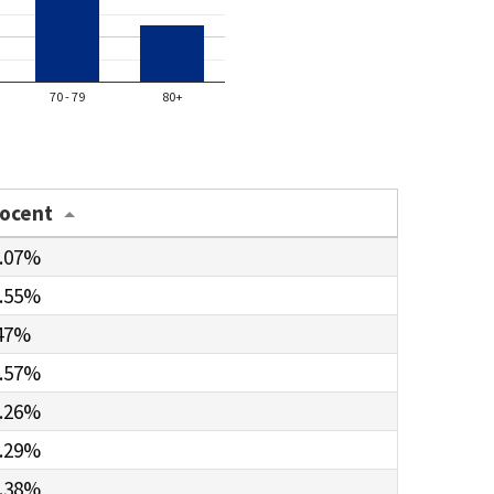
70 - 79
80+
rocent
.07%
.55%
47%
.57%
.26%
.29%
.38%