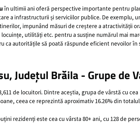
u
în ultimii ani oferă perspective importante pentru pla
are a infrastructurii și serviciilor publice. De exemplu
rilor, impunând măsuri de creștere a atractivității ora
locuințe, utilități etc. pentru a susține numărul mai mar
u ca autoritățile să poată răspunde eficient nevoilor în
, Județul Brăila - Grupe de V
611 de locuitori. Dintre aceștia, grupa de vârstă cu cea
rsoane, ceea ce reprezintă aproximativ 16.26% din totalul
uțini rezidenți este cea cu vârsta 80+ ani, cu 128 de per