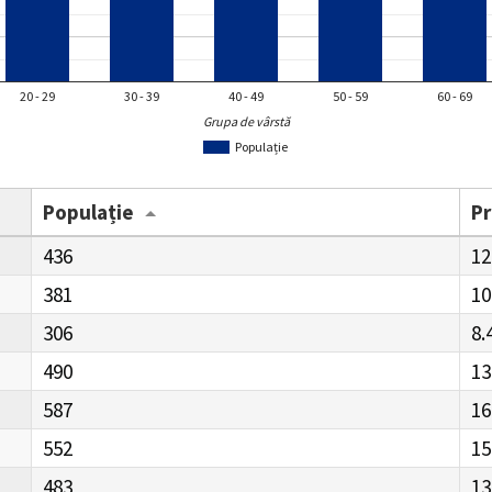
20 - 29
30 - 39
40 - 49
50 - 59
60 - 69
Grupa de vârstă
Populație
Populație
P
436
12
381
10
306
8.
490
13
587
16
552
15
483
13