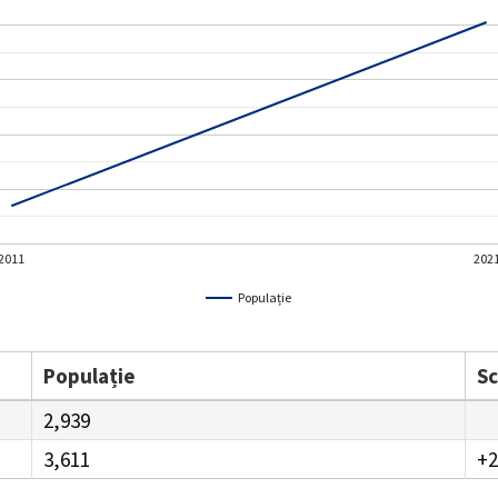
2011
202
Populație
Populație
S
2,939
3,611
+2