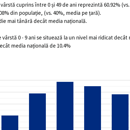
ârstă cuprins între 0 și 49 de ani reprezintă 60.92% (vs.
9.08% din populație, (vs. 40%, media pe țară).
edie mai tânără decât media națională.
rstă 0 - 9 ani se situează la un nivel mai ridicat decât
decât media națională de 10.4%