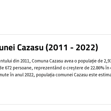
munei Cazasu (2011 - 2022)
ntului din 2011,
Comuna Cazasu
avea o populație de
2,9
 de
672
persoane, reprezentând o
creștere de 22.86%
în 
inute în anul 2022, populația comunei Cazasu este estim