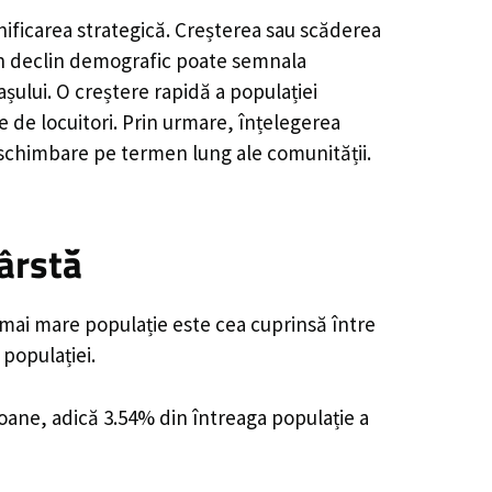
nificarea strategică. Creșterea sau scăderea
, un declin demografic poate semnala
șului. O creștere rapidă a populației
e de locuitori. Prin urmare, înțelegerea
 schimbare pe termen lung ale comunității.
ârstă
 mai mare populație este cea cuprinsă între
 populației.
soane, adică 3.54% din întreaga populație a