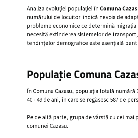
Analiza evoluției populației în
Comuna Cazas
numărului de locuitori indică nevoia de adapt
probleme economice ce determină migrația tine
necesită extinderea sistemelor de transport, 
tendințelor demografice este esențială pentr
Populație Comuna Cazasu
În Comuna Cazasu, populația totală numără 3,
40 - 49 de ani, în care se regăsesc 587 de pe
Pe de altă parte, grupa de vârstă cu cei mai p
comunei Cazasu.