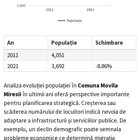
3,600
2011
2021
Populație
An
Populație
Schimbare
2011
4,051
2021
3,692
-8.86%
Analiza evoluției populației în
Comuna Movila
Miresii
în ultimii ani oferă perspective importante
pentru planificarea strategică. Creșterea sau
scăderea numărului de locuitori indică nevoia de
adaptare a infrastructurii și serviciilor publice. De
exemplu, un declin demografic poate semnala
probleme economice ce determină migrația