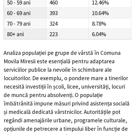
50 - 59
460
12.46%
60 - 69
393
10.64%
70 - 79
324
8.78%
80+
223
6.04%
Analiza populației pe grupe de vârstă în
Comuna
Movila Miresii
este esențială pentru adaptarea
serviciilor publice la nevoile în schimbare ale
locuitorilor. De exemplu, o pondere mare a tinerilor
necesită investiții în școli, licee, universități, locuri
de muncă pentru absolvenți. O populație
îmbătrânită impune măsuri privind asistența socială
și medicală dedicată vârstnicilor. Autoritățile pot
regândi amenajările urbane, programele culturale,
opțiunile de petrecere a timpului liber în funcție de