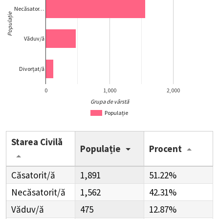
Necăsator…
Populație
Văduv/ă
Divorțat/ă
0
1,000
2,000
Grupa de vârstă
Populație
Starea Civilă
Populație
Procent
Căsatorit/ă
1,891
51.22%
Necăsatorit/ă
1,562
42.31%
Văduv/ă
475
12.87%