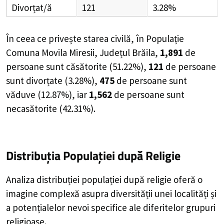
Divorțat/ă
121
3.28%
În ceea ce privește starea civilă, în Populație
Comuna Movila Miresii, Județul Brăila,
1,891
de
persoane
sunt căsătorite (
51.22%
),
121
de
persoane
sunt divorțate (
3.28%
),
475
de
persoane
sunt
văduve (
12.87%
), iar
1,562
de
persoane
sunt
necasătorite (
42.31%
).
Distribuția Populației
după Religie
Analiza distribuției populației după religie oferă o
imagine complexă asupra diversității unei localități și
a potențialelor nevoi specifice ale diferitelor grupuri
religioase.