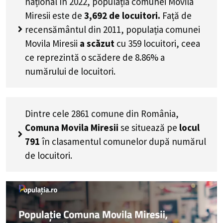
național în 2022, populația comunei Movila
Miresii este de
3,692
de locuitori.
Față de
recensământul din 2011, populația comunei
Movila Miresii
a scăzut
cu
359
locuitori, ceea
ce reprezintă o scădere de 8.86% a
numărului de locuitori
.
Dintre cele 2861 comune din România,
Comuna Movila Miresii
se situează pe
locul
791
în clasamentul comunelor după numărul
de locuitori.