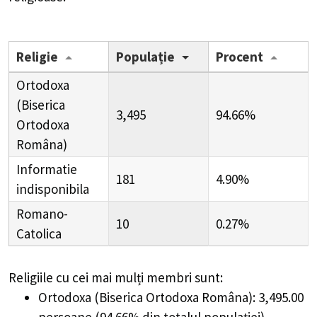
Religie
Populație
Procent
Ortodoxa
(Biserica
3,495
94.66%
Ortodoxa
Româna)
Informatie
181
4.90%
indisponibila
Romano-
10
0.27%
Catolica
Religiile cu cei mai mulți membri sunt:
Ortodoxa (Biserica Ortodoxa Româna): 3,495.00
persoane (94.66% din totalul populației)