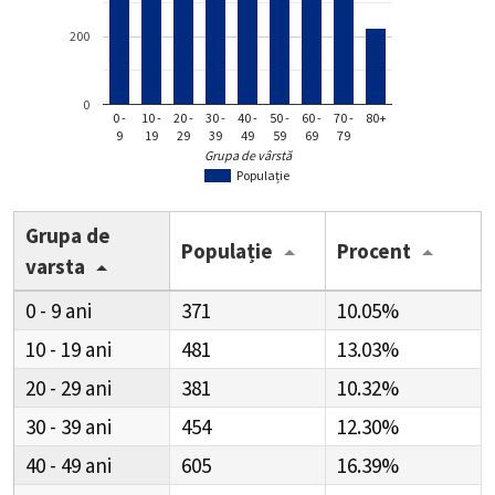
200
0
0 -
10 -
20 -
30 -
40 -
50 -
60 -
70 -
80+
9
19
29
39
49
59
69
79
Grupa de vârstă
Populație
Grupa de
Populație
Procent
varsta
0 - 9
371
10.05%
10 - 19
481
13.03%
20 - 29
381
10.32%
30 - 39
454
12.30%
40 - 49
605
16.39%