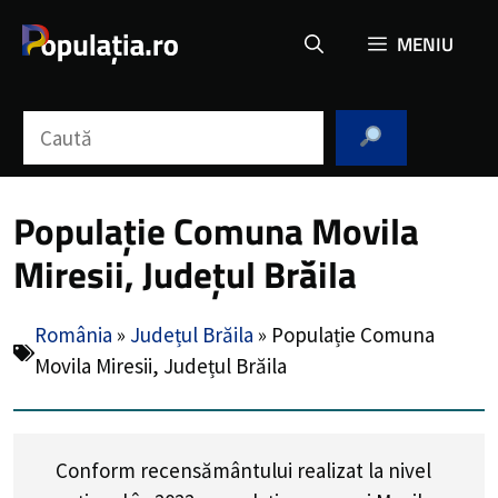
Sari
MENIU
la
conținut
Caută
Populație Comuna Movila
Miresii, Județul Brăila
România
»
Județul Brăila
»
Populație Comuna
Movila Miresii, Județul Brăila
Conform recensământului realizat la nivel