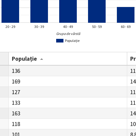
20 - 29
30 - 39
40 - 49
50 - 59
60 - 69
Grupa de vârstă
Populație
Populație
P
136
11
169
14
127
11
133
11
163
14
118
10
101
8.