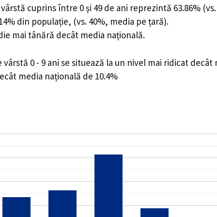
ârstă cuprins între 0 și 49 de ani reprezintă 63.86% (vs.
6.14% din populație, (vs. 40%, media pe țară).
edie mai tânără decât media națională.
rstă 0 - 9 ani se situează la un nivel mai ridicat decât
decât media națională de 10.4%