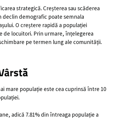
ficarea strategică. Creșterea sau scăderea
, un declin demografic poate semnala
șului. O creștere rapidă a populației
e de locuitori. Prin urmare, înțelegerea
 schimbare pe termen lung ale comunității.
Vârstă
ai mare populație este cea cuprinsă între 10
pulației.
oane, adică 7.81% din întreaga populație a