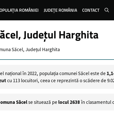
OPULAȚIA ROMÂNIEI
JUDEȚE ROMÂNIA
CONTACT
cel, Județul Harghita
muna Săcel, Județul Harghita
el național în 2022, populația comunei Săcel este de
1,1
zut
cu
113
locuitori, ceea ce reprezintă o scădere de 9.0
omuna Săcel
se situează pe
locul 2638
în clasamentul 