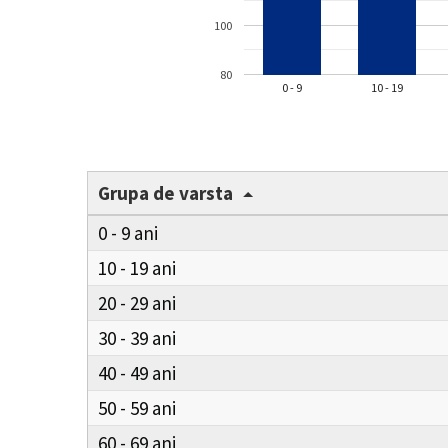
100
80
0 - 9
10 - 19
Grupa de varsta
0 - 9
10 - 19
20 - 29
30 - 39
40 - 49
50 - 59
60 - 69