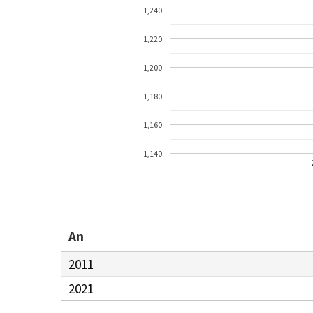
1,240
1,220
1,200
1,180
1,160
1,140
An
2011
2021