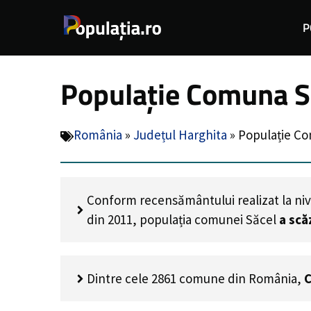
Sari
P
la
conținut
Populație Comuna Să
România
»
Județul Harghita
»
Populație Co
Conform recensământului realizat la niv
din 2011, populația comunei Săcel
a scă
Dintre cele 2861 comune din România,
C