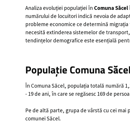
Analiza evoluției populației în
Comuna Săcel
numărului de locuitori indică nevoia de adapt
probleme economice ce determină migrația tine
necesită extinderea sistemelor de transport, 
tendințelor demografice este esențială pentr
Populație Comuna Săcel,
În Comuna Săcel, populația totală numără 1,14
- 19 de ani, în care se regăsesc 169 de perso
Pe de altă parte, grupa de vârstă cu cei mai p
comunei Săcel.