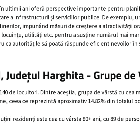
în ultimii ani oferă perspective importante pentru plani
are a infrastructurii și serviciilor publice. De exemplu
rilor, impunând măsuri de creștere a atractivității ora
locuințe, utilități etc. pentru a susține numărul mai mar
u ca autoritățile să poată răspunde eficient nevoilor în
 Județul Harghita - Grupe de 
0 de locuitori. Dintre aceștia, grupa de vârstă cu cea m
ane, ceea ce reprezintă aproximativ 14.82% din totalul po
uțini rezidenți este cea cu vârsta 80+ ani, cu 89 de pers