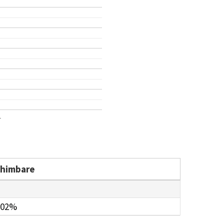
1
chimbare
.02%