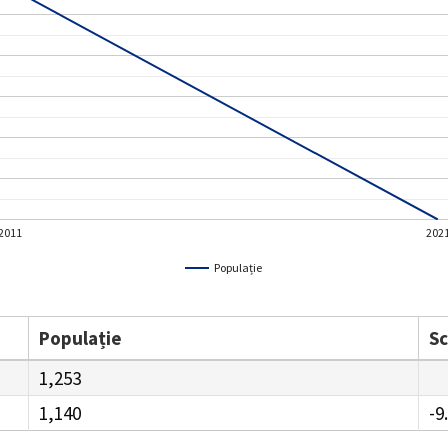
2011
202
Populație
Populație
S
1,253
1,140
-9