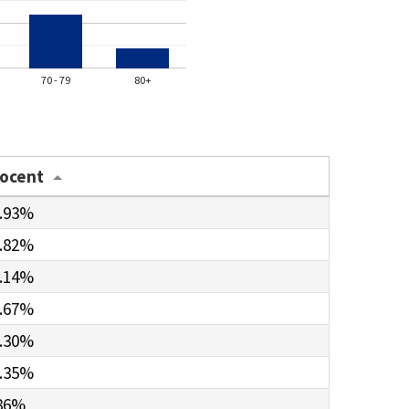
70 - 79
80+
rocent
.93%
.82%
.14%
.67%
.30%
.35%
86%