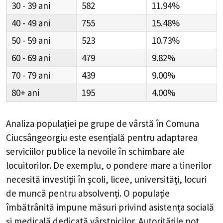
30 - 39
582
11.94%
40 - 49
755
15.48%
50 - 59
523
10.73%
60 - 69
479
9.82%
70 - 79
439
9.00%
80+
195
4.00%
Analiza populației pe grupe de vârstă în
Comuna
Ciucsângeorgiu
este esențială pentru adaptarea
serviciilor publice la nevoile în schimbare ale
locuitorilor. De exemplu, o pondere mare a tinerilor
necesită investiții în școli, licee, universități, locuri
de muncă pentru absolvenți. O populație
îmbătrânită impune măsuri privind asistența socială
și medicală dedicată vârstnicilor. Autoritățile pot