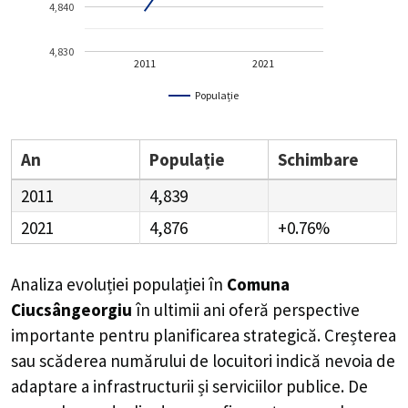
4,840
4,830
2011
2021
Populație
An
Populație
Schimbare
2011
4,839
2021
4,876
+0.76%
Analiza evoluției populației în
Comuna
Ciucsângeorgiu
în ultimii ani oferă perspective
importante pentru planificarea strategică. Creșterea
sau scăderea numărului de locuitori indică nevoia de
adaptare a infrastructurii și serviciilor publice. De