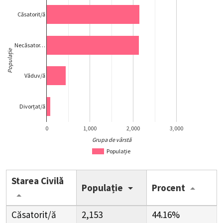
Căsatorit/ă
Necăsator…
Populație
Văduv/ă
Divorțat/ă
0
1,000
2,000
3,000
Grupa de vârstă
Populație
Starea Civilă
Populație
Procent
Căsatorit/ă
2,153
44.16%