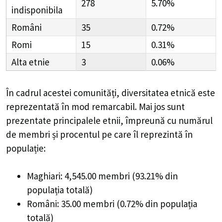
278
5.70%
indisponibila
Români
35
0.72%
Romi
15
0.31%
Alta etnie
3
0.06%
În cadrul acestei comunități, diversitatea etnică este
reprezentată în mod remarcabil. Mai jos sunt
prezentate principalele etnii, împreună cu numărul
de membri și procentul pe care îl reprezintă în
populație:
Maghiari: 4,545.00 membri (93.21% din
populația totală)
Români: 35.00 membri (0.72% din populația
totală)