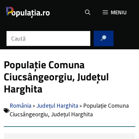
Sari
MENIU
la
conținut
Caută
Populație Comuna
Ciucsângeorgiu, Județul
Harghita
România
»
Județul Harghita
»
Populație Comuna
Ciucsângeorgiu, Județul Harghita