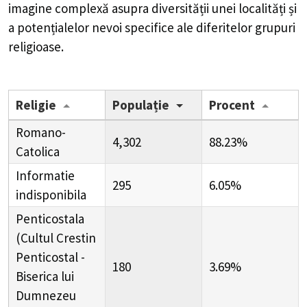
imagine complexă asupra diversității unei localități și
a potențialelor nevoi specifice ale diferitelor grupuri
religioase.
Religie
Populație
Procent
Romano-
4,302
88.23%
Catolica
Informatie
295
6.05%
indisponibila
Penticostala
(Cultul Crestin
Penticostal -
180
3.69%
Biserica lui
Dumnezeu