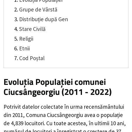
Grupe de Vârstă
Distribuție după Gen
Stare Civilă
Religii
Etnii
Cod Poștal
Evoluția Populației comunei
Ciucsângeorgiu (2011 - 2022)
Potrivit datelor colectate în urma recensământului
din 2011,
Comuna Ciucsângeorgiu
avea o populație
de
4,839
locuitori. Cu toate acestea, în ultimii 10 ani,
numărul de locuitori a înregistrat o
creștere de
37