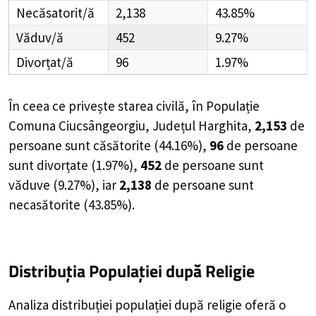
Necăsatorit/ă
2,138
43.85%
Văduv/ă
452
9.27%
Divorțat/ă
96
1.97%
În ceea ce privește starea civilă, în Populație
Comuna Ciucsângeorgiu, Județul Harghita,
2,153
de
persoane
sunt căsătorite (
44.16%
),
96
de
persoane
sunt divorțate (
1.97%
),
452
de
persoane
sunt
văduve (
9.27%
), iar
2,138
de
persoane
sunt
necasătorite (
43.85%
).
Distribuția Populației
după Religie
Analiza distribuției populației după religie oferă o