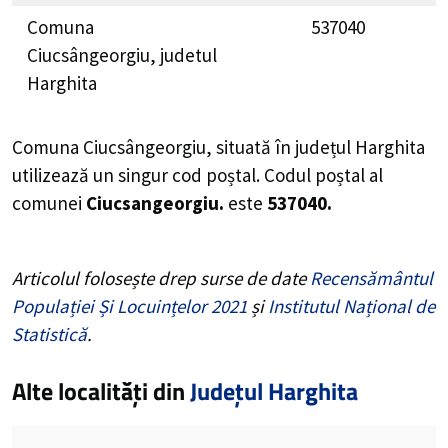
Comuna
537040
Ciucsângeorgiu, judetul
Harghita
Comuna Ciucsângeorgiu, situată în județul Harghita
utilizează un singur cod poștal. Codul poștal al
comunei
Ciucsangeorgiu.
este
537040.
Articolul folosește drep surse de date
Recensământul
Populației Și Locuințelor 2021
și
Institutul Național de
Statistică
.
Alte localități din
Județul Harghita