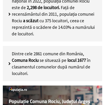
național în 2022, populația comunei Rociu
este de
2,298
de locuitori.
Față de
recensământul din 2011, populația comunei
Rociu
a scăzut
cu
375
locuitori, ceea ce
reprezintă o scădere de 14.03% a numărului
de locuitori
.
Dintre cele 2861 comune din România,
Comuna Rociu
se situează pe
locul 1677
în
clasamentul comunelor după numărul de
locuitori.