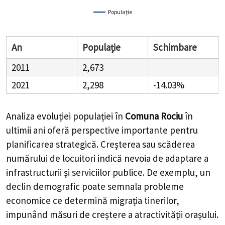
Populație
An
Populație
Schimbare
2011
2,673
2021
2,298
-14.03%
Analiza evoluției populației în
Comuna Rociu
în
ultimii ani oferă perspective importante pentru
planificarea strategică. Creșterea sau scăderea
numărului de locuitori indică nevoia de adaptare a
infrastructurii și serviciilor publice. De exemplu, un
declin demografic poate semnala probleme
economice ce determină migrația tinerilor,
impunând măsuri de creștere a atractivității orașului.