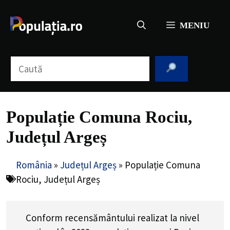
Sari
la
MENIU
conținut
Caută
Populație Comuna Rociu,
Județul Argeș
România
»
Județul Argeș
»
Populație Comuna
Rociu, Județul Argeș
Conform recensământului realizat la nivel