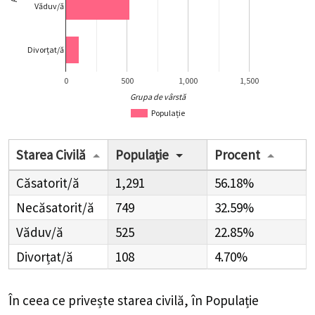
Văduv/ă
Divorțat/ă
0
500
1,000
1,500
Grupa de vârstă
Populație
Starea Civilă
Populație
Procent
Căsatorit/ă
1,291
56.18%
Necăsatorit/ă
749
32.59%
Văduv/ă
525
22.85%
Divorțat/ă
108
4.70%
În ceea ce privește starea civilă, în Populație