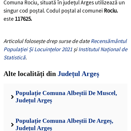
Comuna Rociu, situată în județul Arges utilizează un
singur cod poștal. Codul poștal al comunei
Rociu.
este
117625.
Articolul folosește drep surse de date
Recensământul
Populației Și Locuințelor 2021
și
Institutul Național de
Statistică
.
Alte localități din
Județul Argeș
Populație Comuna Albeștii De Muscel,
Județul Argeș
Populație Comuna Albeștii De Argeș,
Județul Argeș