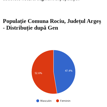
Populație Comuna Rociu, Județul Argeș
-
Distribuție
după Gen
47.4%
52.6%
Masculin
Feminin