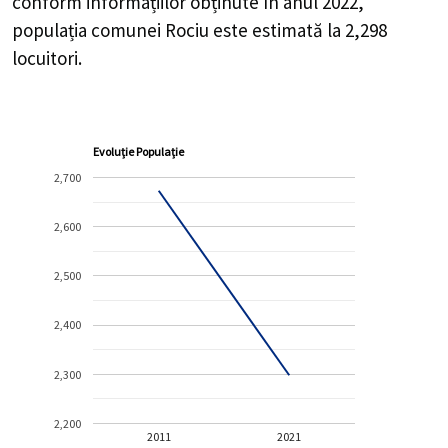
conform informațiilor obținute în anul 2022,
populația comunei Rociu este estimată la
2,298
locuitori.
Evoluție Populație
2,700
2,600
2,500
2,400
2,300
2,200
2011
2021