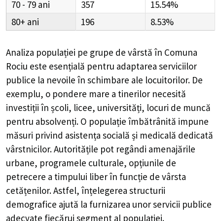
70 - 79
357
15.54%
80+
196
8.53%
Analiza populației pe grupe de vârstă în
Comuna
Rociu
este esențială pentru adaptarea serviciilor
publice la nevoile în schimbare ale locuitorilor. De
exemplu, o pondere mare a tinerilor necesită
investiții în școli, licee, universități, locuri de muncă
pentru absolvenți. O populație îmbătrânită impune
măsuri privind asistența socială și medicală dedicată
vârstnicilor. Autoritățile pot regândi amenajările
urbane, programele culturale, opțiunile de
petrecere a timpului liber în funcție de vârsta
cetățenilor. Astfel, înțelegerea structurii
demografice ajută la furnizarea unor servicii publice
adecvate fiecărui segment al populației.