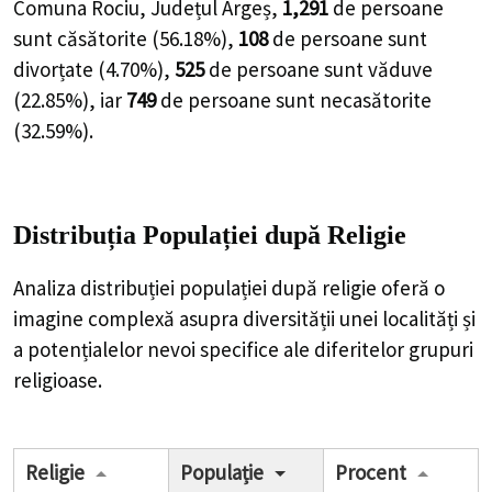
Comuna Rociu, Județul Argeș,
1,291
de
persoane
sunt căsătorite (
56.18%
),
108
de
persoane
sunt
divorțate (
4.70%
),
525
de
persoane
sunt văduve
(
22.85%
), iar
749
de
persoane
sunt necasătorite
(
32.59%
).
Distribuția Populației
după Religie
Analiza distribuției populației după religie oferă o
imagine complexă asupra diversității unei localități și
a potențialelor nevoi specifice ale diferitelor grupuri
religioase.
Religie
Populație
Procent