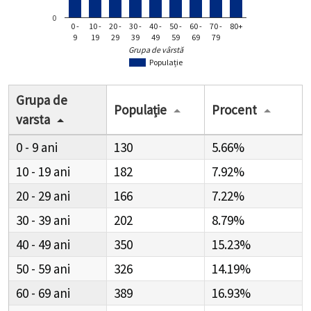
0
0 -
10 -
20 -
30 -
40 -
50 -
60 -
70 -
80+
9
19
29
39
49
59
69
79
Grupa de vârstă
Populație
Grupa de
Populație
Procent
varsta
0 - 9
130
5.66%
10 - 19
182
7.92%
20 - 29
166
7.22%
30 - 39
202
8.79%
40 - 49
350
15.23%
50 - 59
326
14.19%
60 - 69
389
16.93%