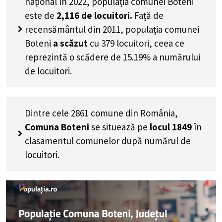
național în 2022, populația comunei Boteni
este de
2,116
de locuitori.
Față de
recensământul din 2011, populația comunei
Boteni
a scăzut
cu
379
locuitori, ceea ce
reprezintă o scădere de 15.19% a numărului
de locuitori
.
Dintre cele 2861 comune din România,
Comuna Boteni
se situează pe
locul 1849
în
clasamentul comunelor după numărul de
locuitori.