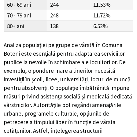
60 - 69
244
11.53%
70 - 79
248
11.72%
80+
138
6.52%
Analiza populației pe grupe de vârstă în
Comuna
Boteni
este esențială pentru adaptarea serviciilor
publice la nevoile în schimbare ale locuitorilor. De
exemplu, o pondere mare a tinerilor necesită
investiții în școli, licee, universități, locuri de muncă
pentru absolvenți. O populație îmbătrânită impune
măsuri privind asistența socială și medicală dedicată
vârstnicilor. Autoritățile pot regândi amenajările
urbane, programele culturale, opțiunile de
petrecere a timpului liber în funcție de vârsta
cetățenilor. Astfel, înțelegerea structurii