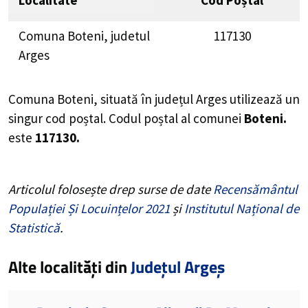
Localitate
Cod Poștal
Comuna Boteni, judetul
117130
Arges
Comuna Boteni, situată în județul Arges utilizează un
singur cod poștal. Codul poștal al comunei
Boteni.
este
117130.
Articolul folosește drep surse de date
Recensământul
Populației Și Locuințelor 2021
și
Institutul Național de
Statistică
.
Alte localități din
Județul Argeș