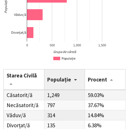
Populație
Văduv/ă
Divorțat/ă
0
500
1,000
1,500
Grupa de vârstă
Populație
Starea Civilă
Populație
Procent
Căsatorit/ă
1,249
59.03%
Necăsatorit/ă
797
37.67%
Văduv/ă
314
14.84%
Divorțat/ă
135
6.38%