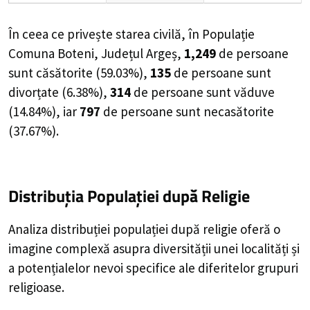
În ceea ce privește starea civilă, în Populație
Comuna Boteni, Județul Argeș,
1,249
de
persoane
sunt căsătorite (
59.03%
),
135
de
persoane
sunt
divorțate (
6.38%
),
314
de
persoane
sunt văduve
(
14.84%
), iar
797
de
persoane
sunt necasătorite
(
37.67%
).
Distribuția Populației
după Religie
Analiza distribuției populației după religie oferă o
imagine complexă asupra diversității unei localități și
a potențialelor nevoi specifice ale diferitelor grupuri
religioase.