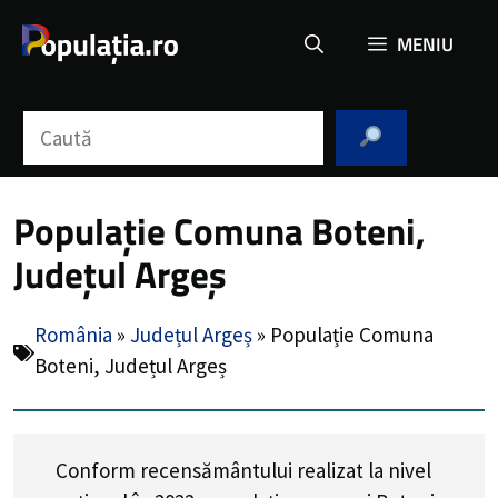
Sari
MENIU
la
conținut
Caută
Populație Comuna Boteni,
Județul Argeș
România
»
Județul Argeș
»
Populație Comuna
Boteni, Județul Argeș
Conform recensământului realizat la nivel