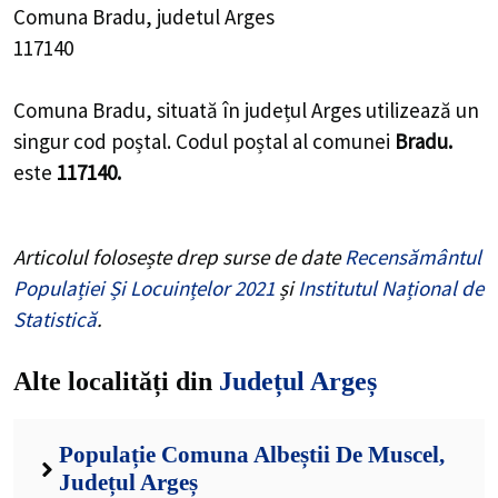
Comuna Bradu, judetul Arges
117140
Comuna Bradu, situată în județul Arges utilizează un
singur cod poștal. Codul poștal al comunei
Bradu.
este
117140.
Articolul folosește drep surse de date
Recensământul
Populației Și Locuințelor 2021
și
Institutul Național de
Statistică
.
Alte localități din
Județul Argeș
Populație Comuna Albeștii De Muscel,
Județul Argeș