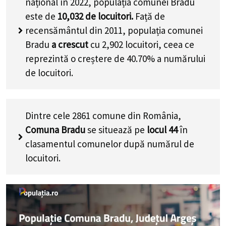
național în 2022, populația comunei Bradu
este de
10,032
de locuitori.
Față de
recensământul din 2011, populația comunei
Bradu
a crescut
cu
2,902
locuitori, ceea ce
reprezintă o creștere de 40.70% a numărului
de locuitori
.
Dintre cele 2861 comune din România,
Comuna Bradu
se situează pe
locul 44
în
clasamentul comunelor după numărul de
locuitori.