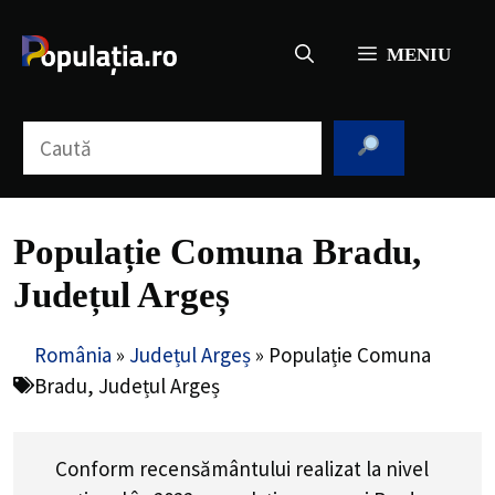
Sari
la
MENIU
conținut
Caută
Populație Comuna Bradu,
Județul Argeș
România
»
Județul Argeș
»
Populație Comuna
Bradu, Județul Argeș
Conform recensământului realizat la nivel