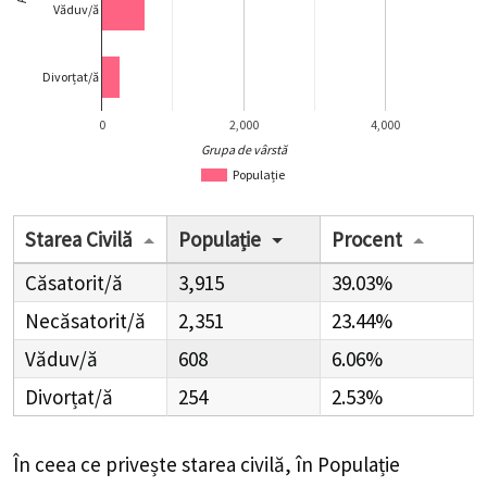
Văduv/ă
Divorțat/ă
0
2,000
4,000
Grupa de vârstă
Populație
Starea Civilă
Populație
Procent
Căsatorit/ă
3,915
39.03%
Necăsatorit/ă
2,351
23.44%
Văduv/ă
608
6.06%
Divorțat/ă
254
2.53%
În ceea ce privește starea civilă, în Populație