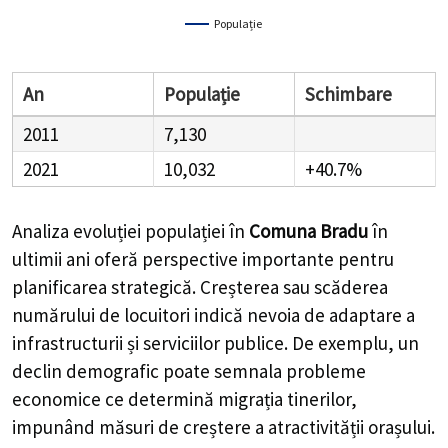
Populație
An
Populație
Schimbare
2011
7,130
2021
10,032
+40.7%
Analiza evoluției populației în
Comuna Bradu
în
ultimii ani oferă perspective importante pentru
planificarea strategică. Creșterea sau scăderea
numărului de locuitori indică nevoia de adaptare a
infrastructurii și serviciilor publice. De exemplu, un
declin demografic poate semnala probleme
economice ce determină migrația tinerilor,
impunând măsuri de creștere a atractivității orașului.