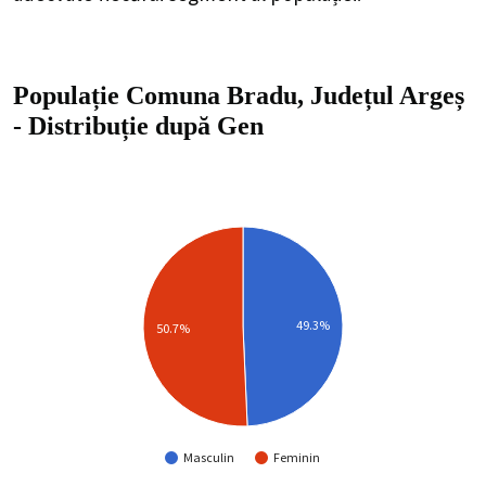
Populație Comuna Bradu, Județul Argeș
-
Distribuție
după Gen
49.3%
50.7%
Masculin
Feminin