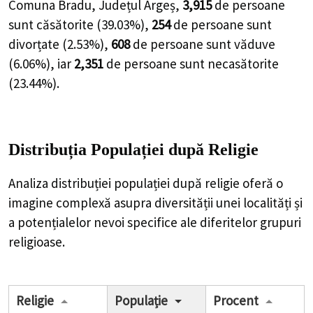
Comuna Bradu, Județul Argeș,
3,915
de
persoane
sunt căsătorite (
39.03%
),
254
de
persoane
sunt
divorțate (
2.53%
),
608
de
persoane
sunt văduve
(
6.06%
), iar
2,351
de
persoane
sunt necasătorite
(
23.44%
).
Distribuția Populației
după Religie
Analiza distribuției populației după religie oferă o
imagine complexă asupra diversității unei localități și
a potențialelor nevoi specifice ale diferitelor grupuri
religioase.
Religie
Populație
Procent