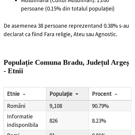
Musulmana (Cultul Musulman): 15.00
persoane (0.15% din totalul populației)
De asemenea 38 persoane reprezentand 0.38% s-au
declarat ca fiind Fara religie, Ateu sau Agnostic.
Populație Comuna Bradu, Județul Argeș
- Etnii
Etnie
Populație
Procent
Români
9,108
90.79%
Informatie
826
8.23%
indisponibila