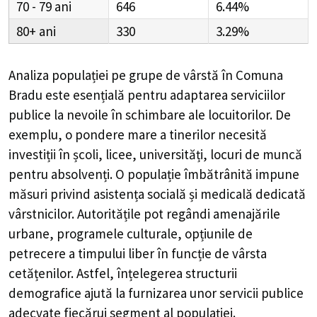
70 - 79
646
6.44%
80+
330
3.29%
Analiza populației pe grupe de vârstă în
Comuna
Bradu
este esențială pentru adaptarea serviciilor
publice la nevoile în schimbare ale locuitorilor. De
exemplu, o pondere mare a tinerilor necesită
investiții în școli, licee, universități, locuri de muncă
pentru absolvenți. O populație îmbătrânită impune
măsuri privind asistența socială și medicală dedicată
vârstnicilor. Autoritățile pot regândi amenajările
urbane, programele culturale, opțiunile de
petrecere a timpului liber în funcție de vârsta
cetățenilor. Astfel, înțelegerea structurii
demografice ajută la furnizarea unor servicii publice
adecvate fiecărui segment al populației.