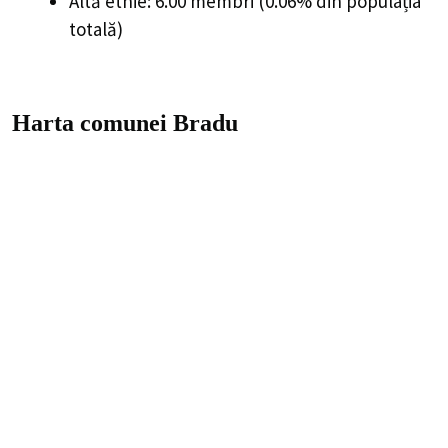
Altă etnie: 6.00 membri (0.06% din populația
totală)
Harta comunei Bradu