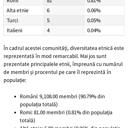
Romi
81
0.81%
Alta etnie
6
0.06%
Turci
5
0.05%
Italieni
4
0.04%
În cadrul acestei comunități, diversitatea etnică este
reprezentată în mod remarcabil. Mai jos sunt
prezentate principalele etnii, împreună cu numărul
de membri și procentul pe care îl reprezintă în
populație:
Români: 9,108.00 membri (90.79% din
populația totală)
Romi: 81.00 membri (0.81% din populația
totală)