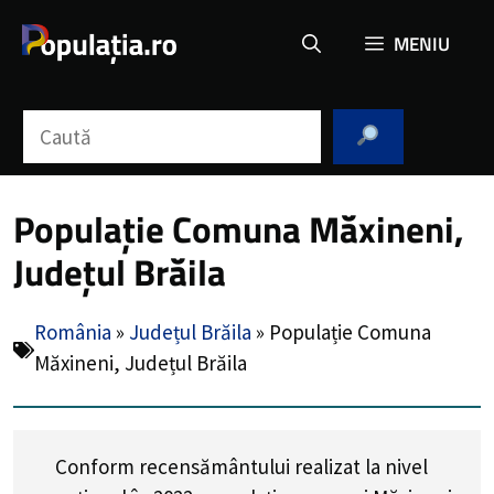
Sari
MENIU
la
conținut
Caută
Populație Comuna Măxineni,
Județul Brăila
România
»
Județul Brăila
»
Populație Comuna
Măxineni, Județul Brăila
Conform recensământului realizat la nivel