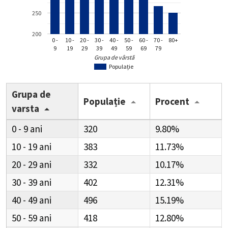
250
200
0 -
10 -
20 -
30 -
40 -
50 -
60 -
70 -
80+
9
19
29
39
49
59
69
79
Grupa de vârstă
Populație
Grupa de
Populație
Procent
varsta
0 - 9
320
9.80%
10 - 19
383
11.73%
20 - 29
332
10.17%
30 - 39
402
12.31%
40 - 49
496
15.19%
50 - 59
418
12.80%