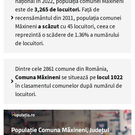
național în 2022, populația comunei Măxineni
este de
3,265
de locuitori.
Față de
recensământul din 2011, populația comunei
Măxineni
a scăzut
cu
45
locuitori, ceea ce
reprezintă o scădere de 1.36% a numărului
de locuitori
.
Dintre cele 2861 comune din România,
Comuna Măxineni
se situează pe
locul 1022
în clasamentul comunelor după numărul de
locuitori.