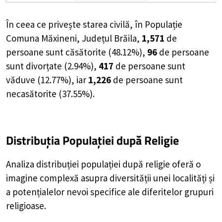
În ceea ce privește starea civilă, în Populație
Comuna Măxineni, Județul Brăila,
1,571
de
persoane
sunt căsătorite (
48.12%
),
96
de
persoane
sunt divorțate (
2.94%
),
417
de
persoane
sunt
văduve (
12.77%
), iar
1,226
de
persoane
sunt
necasătorite (
37.55%
).
Distribuția Populației
după Religie
Analiza distribuției populației după religie oferă o
imagine complexă asupra diversității unei localități și
a potențialelor nevoi specifice ale diferitelor grupuri
religioase.