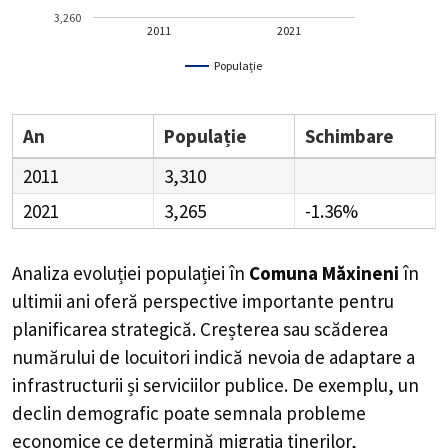
3,260
2011
2021
Populație
An
Populație
Schimbare
2011
3,310
2021
3,265
-1.36%
Analiza evoluției populației în
Comuna Măxineni
în
ultimii ani oferă perspective importante pentru
planificarea strategică. Creșterea sau scăderea
numărului de locuitori indică nevoia de adaptare a
infrastructurii și serviciilor publice. De exemplu, un
declin demografic poate semnala probleme
economice ce determină migrația tinerilor,