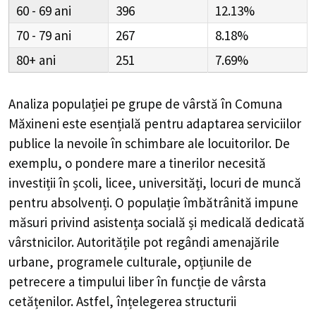
60 - 69
396
12.13%
70 - 79
267
8.18%
80+
251
7.69%
Analiza populației pe grupe de vârstă în
Comuna
Măxineni
este esențială pentru adaptarea serviciilor
publice la nevoile în schimbare ale locuitorilor. De
exemplu, o pondere mare a tinerilor necesită
investiții în școli, licee, universități, locuri de muncă
pentru absolvenți. O populație îmbătrânită impune
măsuri privind asistența socială și medicală dedicată
vârstnicilor. Autoritățile pot regândi amenajările
urbane, programele culturale, opțiunile de
petrecere a timpului liber în funcție de vârsta
cetățenilor. Astfel, înțelegerea structurii