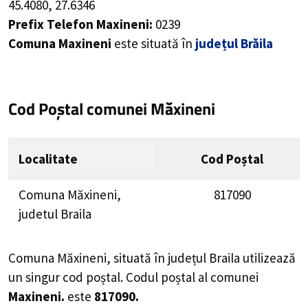
45.4080
,
27.6346
Prefix Telefon Maxineni:
0239
Comuna Maxineni
este situată în
județul Brăila
Cod Poștal comunei Măxineni
Localitate
Cod Poștal
Comuna Măxineni,
817090
judetul Braila
Comuna Măxineni, situată în județul Braila utilizează
un singur cod poștal. Codul poștal al comunei
Maxineni.
este
817090.