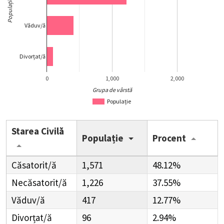
Populație
Văduv/ă
Divorțat/ă
0
1,000
2,000
Grupa de vârstă
Populație
Starea Civilă
Populație
Procent
Căsatorit/ă
1,571
48.12%
Necăsatorit/ă
1,226
37.55%
Văduv/ă
417
12.77%
Divorțat/ă
96
2.94%