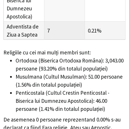
Biserica lui
Dumnezeu
Apostolica)
Adventista de
7
0.21%
Ziua a Saptea
Religiile cu cei mai mulți membri sunt:
Ortodoxa (Biserica Ortodoxa Româna): 3,043.00
persoane (93.20% din totalul populației)
Musulmana (Cultul Musulman): 51.00 persoane
(1.56% din totalul populației)
Penticostala (Cultul Crestin Penticostal -
Biserica lui Dumnezeu Apostolica): 46.00
persoane (1.41% din totalul populației)
De asemenea 0 persoane reprezentand 0.00% s-au
declarat ca fiind Fara religie, Ateu sau Agnostic.