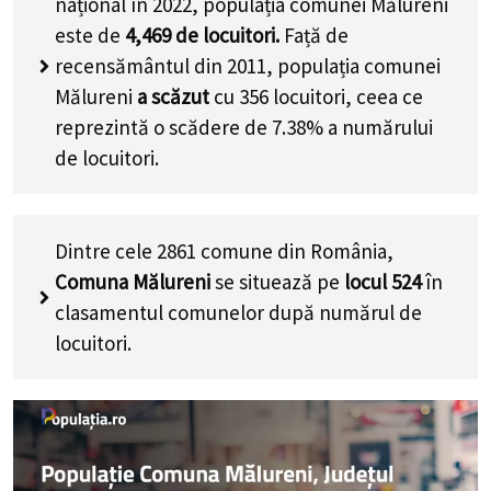
național în 2022, populația comunei Mălureni
este de
4,469
de locuitori.
Față de
recensământul din 2011, populația comunei
Mălureni
a scăzut
cu
356
locuitori, ceea ce
reprezintă o scădere de 7.38% a numărului
de locuitori
.
Dintre cele 2861 comune din România,
Comuna Mălureni
se situează pe
locul 524
în
clasamentul comunelor după numărul de
locuitori.