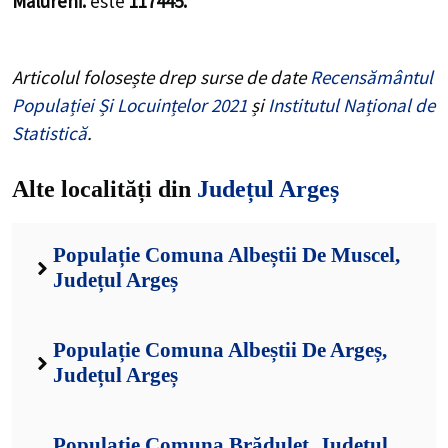
Malureni.
este
117445.
Articolul folosește drep surse de date
Recensământul
Populației Și Locuințelor 2021
și
Institutul Național de
Statistică
.
Alte localități din
Județul Argeș
Populație Comuna Albeștii De Muscel,
Județul Argeș
Populație Comuna Albeștii De Argeș,
Județul Argeș
Populație Comuna Brăduleț, Județul