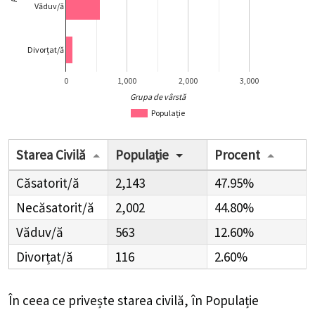
Văduv/ă
Divorțat/ă
0
1,000
2,000
3,000
Grupa de vârstă
Populație
Starea Civilă
Populație
Procent
Căsatorit/ă
2,143
47.95%
Necăsatorit/ă
2,002
44.80%
Văduv/ă
563
12.60%
Divorțat/ă
116
2.60%
În ceea ce privește starea civilă, în Populație