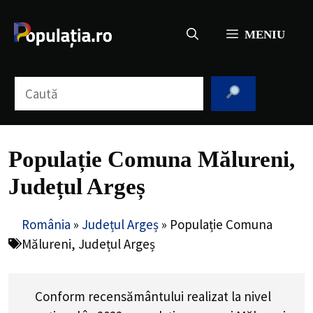
Sari
la
MENIU
conținut
Caută
Populație Comuna Mălureni,
Județul Argeș
România
»
Județul Argeș
»
Populație Comuna
Mălureni, Județul Argeș
Conform recensământului realizat la nivel