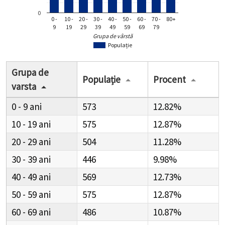
0
0 -
10 -
20 -
30 -
40 -
50 -
60 -
70 -
80+
9
19
29
39
49
59
69
79
Grupa de vârstă
Populație
Grupa de
Populație
Procent
varsta
0 - 9
573
12.82%
10 - 19
575
12.87%
20 - 29
504
11.28%
30 - 39
446
9.98%
40 - 49
569
12.73%
50 - 59
575
12.87%
60 - 69
486
10.87%