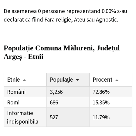
De asemenea 0 persoane reprezentand 0.00% s-au
declarat ca fiind Fara religie, Ateu sau Agnostic.
Populație Comuna Mălureni, Județul
Argeș - Etnii
Etnie
Populație
Procent
Români
3,256
72.86%
Romi
686
15.35%
Informatie
527
11.79%
indisponibila