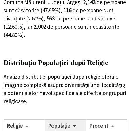
Comuna Mălureni, Județul Argeș,
2,143
de
persoane
sunt căsătorite (
47.95%
),
116
de
persoane
sunt
divorțate (
2.60%
),
563
de
persoane
sunt văduve
(
12.60%
), iar
2,002
de
persoane
sunt necasătorite
(
44.80%
).
Distribuția Populației
după Religie
Analiza distribuției populației după religie oferă o
imagine complexă asupra diversității unei localități și
a potențialelor nevoi specifice ale diferitelor grupuri
religioase.
Religie
Populație
Procent