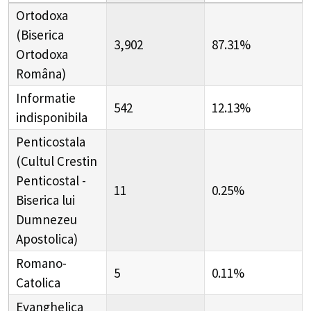
Ortodoxa
(Biserica
3,902
87.31%
Ortodoxa
Româna)
Informatie
542
12.13%
indisponibila
Penticostala
(Cultul Crestin
Penticostal -
11
0.25%
Biserica lui
Dumnezeu
Apostolica)
Romano-
5
0.11%
Catolica
Evanghelica