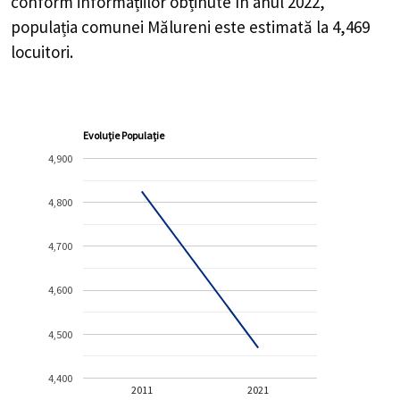
conform informațiilor obținute în anul 2022,
populația comunei Mălureni este estimată la
4,469
locuitori.
Evoluție Populație
4,900
4,800
4,700
4,600
4,500
4,400
2011
2021