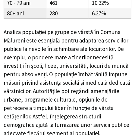
70 - 79
461
10.32%
80+
280
6.27%
Analiza populației pe grupe de vârstă în
Comuna
Mălureni
este esențială pentru adaptarea serviciilor
publice la nevoile în schimbare ale locuitorilor. De
exemplu, o pondere mare a tinerilor necesită
investiții în școli, licee, universități, locuri de muncă
pentru absolvenți. O populație îmbătrânită impune
măsuri privind asistența socială și medicală dedicată
vârstnicilor. Autoritățile pot regândi amenajările
urbane, programele culturale, opțiunile de
petrecere a timpului liber în funcție de vârsta
cetățenilor. Astfel, înțelegerea structurii
demografice ajută la furnizarea unor servicii publice
adecvate fiecărui segment al populației.