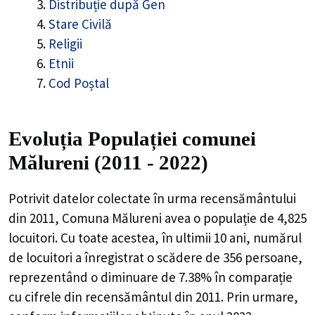
Distribuție după Gen
Stare Civilă
Religii
Etnii
Cod Poștal
Evoluția Populației comunei
Mălureni (2011 - 2022)
Potrivit datelor colectate în urma recensământului
din 2011,
Comuna Mălureni
avea o populație de
4,825
locuitori. Cu toate acestea, în ultimii 10 ani, numărul
de locuitori a înregistrat o
scădere de
356
persoane,
reprezentând o
diminuare de 7.38%
în comparație
cu cifrele din recensământul din 2011. Prin urmare,