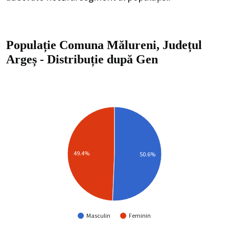
Populație Comuna Mălureni, Județul
Argeș
-
Distribuție
după Gen
49.4%
50.6%
Masculin
Feminin