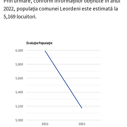
Prin urmare, conform informațiilor obținute în anul
2022, populația comunei Leordeni este estimată la
5,169
locuitori.
Evoluție Populație
6,000
5,800
5,600
5,400
5,200
5,000
2011
2021