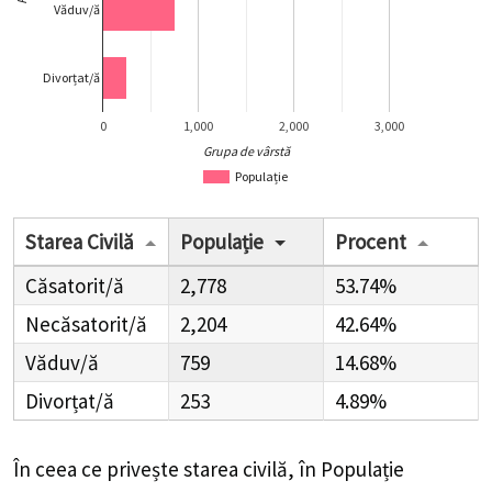
Văduv/ă
Divorțat/ă
0
1,000
2,000
3,000
Grupa de vârstă
Populație
Starea Civilă
Populație
Procent
Căsatorit/ă
2,778
53.74%
Necăsatorit/ă
2,204
42.64%
Văduv/ă
759
14.68%
Divorțat/ă
253
4.89%
În ceea ce privește starea civilă, în Populație