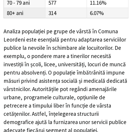
70 - 79
577
11.16%
80+
314
6.07%
Analiza populației pe grupe de vârstă în
Comuna
Leordeni
este esențială pentru adaptarea serviciilor
publice la nevoile în schimbare ale locuitorilor. De
exemplu, o pondere mare a tinerilor necesită
investiții în școli, licee, universități, locuri de muncă
pentru absolvenți. O populație îmbătrânită impune
măsuri privind asistența socială și medicală dedicată
vârstnicilor. Autoritățile pot regândi amenajările
urbane, programele culturale, opțiunile de
petrecere a timpului liber în funcție de vârsta
cetățenilor. Astfel, înțelegerea structurii
demografice ajută la furnizarea unor servicii publice
adecvate fiecărui segment al populației.