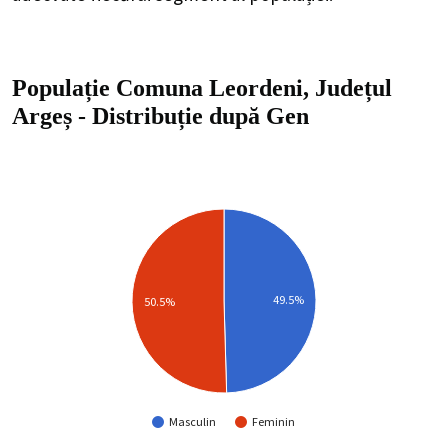
Populație Comuna Leordeni, Județul
Argeș
-
Distribuție
după Gen
49.5%
50.5%
Masculin
Feminin