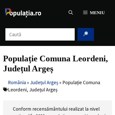
Sari
la
MENIU
conținut
Caută
Populație Comuna Leordeni,
Județul Argeș
România
»
Județul Argeș
»
Populație Comuna
Leordeni, Județul Argeș
Conform recensământului realizat la nivel