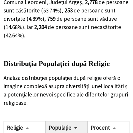
Comuna Leordeni, Județul Argeș,
2,778
de
persoane
sunt căsătorite (
53.74%
),
253
de
persoane
sunt
divorțate (
4.89%
),
759
de
persoane
sunt văduve
(
14.68%
), iar
2,204
de
persoane
sunt necasătorite
(
42.64%
).
Distribuția Populației
după Religie
Analiza distribuției populației după religie oferă o
imagine complexă asupra diversității unei localități și
a potențialelor nevoi specifice ale diferitelor grupuri
religioase.
Religie
Populație
Procent