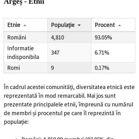
Argeș - Etnii
Etnie
Populație
Procent
Români
4,810
93.05%
Informatie
347
6.71%
indisponibila
Romi
9
0.17%
În cadrul acestei comunități, diversitatea etnică este
reprezentată în mod remarcabil. Mai jos sunt
prezentate principalele etnii, împreună cu numărul
de membri și procentul pe care îl reprezintă în
populație: