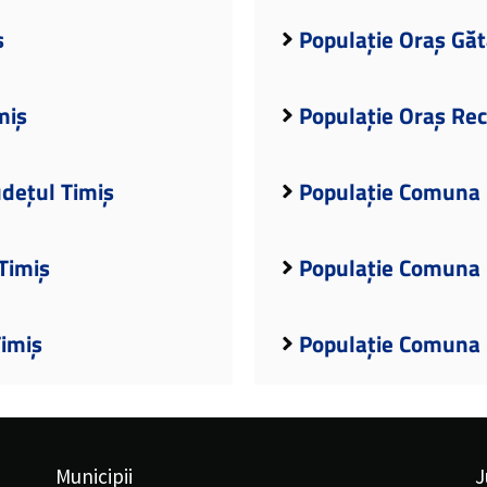
ș
Populație Oraș Găt
miș
Populație Oraș Rec
udețul Timiș
Populație Comuna B
Timiș
Populație Comuna 
Timiș
Populație Comuna 
Municipii
J