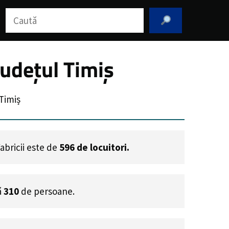
Caută
Județul Timiș
Timiș
Fabricii este de
596
de locuitori.
ă
310
de persoane.