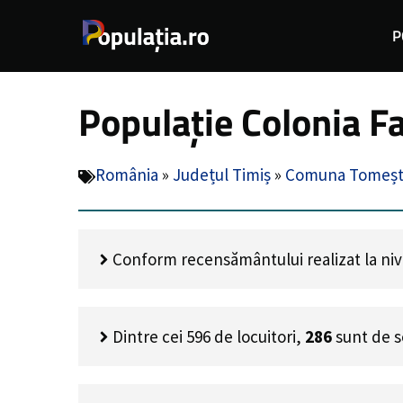
Sari
P
la
conținut
Populație Colonia F
România
»
Județul Timiș
»
Comuna Tomeșt
Conform recensământului realizat la nivel
Dintre cei
596
de locuitori,
286
sunt de s