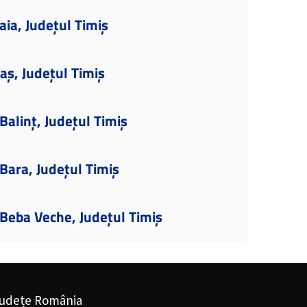
aia, Județul Timiș
aș, Județul Timiș
alinț, Județul Timiș
Bara, Județul Timiș
Beba Veche, Județul Timiș
udețe România