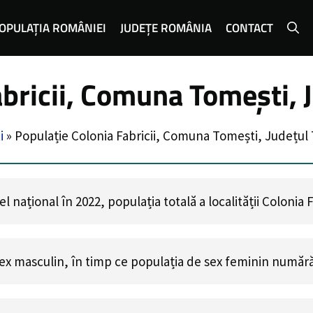
OPULAȚIA ROMÂNIEI
JUDEȚE ROMÂNIA
CONTACT
abricii, Comuna Tomești, 
i
»
Populație Colonia Fabricii, Comuna Tomești, Județul 
 național în 2022, populația totală a localității Colonia 
ex masculin, în timp ce populația de sex feminin număr