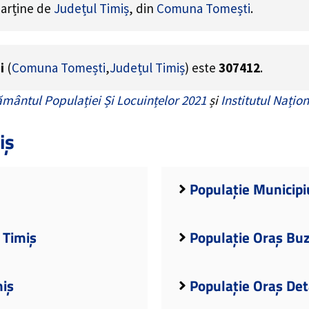
parține de
Județul Timiș
, din
Comuna Tomești
.
i
(
Comuna Tomești
,
Județul Timiș
) este
307412
.
mântul Populației Și Locuințelor 2021
și
Institutul Națion
iș
Populație Municipi
 Timiș
Populație Oraș Buz
miș
Populație Oraș Det