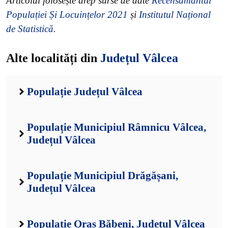
Articolul folosește drep surse de date
Recensământul
Populației Și Locuințelor 2021
și
Institutul Național
de Statistică
.
Alte localități din
Județul Vâlcea
Populație Județul Vâlcea
Populație Municipiul Râmnicu Vâlcea,
Județul Vâlcea
Populație Municipiul Drăgășani,
Județul Vâlcea
Populație Oraș Băbeni, Județul Vâlcea