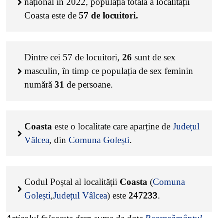
național în 2022, populația totală a localității
Coasta este de
57
de locuitori.
Dintre cei
57
de locuitori,
26
sunt de sex
masculin, în timp ce populația de sex feminin
numără
31
de persoane.
Coasta
este o localitate care aparține de
Județul
Vâlcea
, din
Comuna Golești
.
Codul Poștal al localității
Coasta
(
Comuna
Golești
,
Județul Vâlcea
) este
247233
.