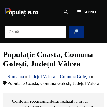
Sari
la
MENIU
conținut
Caută
Populație Coasta, Comuna
Golești, Județul Vâlcea
România
»
Județul Vâlcea
»
Comuna Golești
»
Populație Coasta, Comuna Golești, Județul Vâlcea
Conform recensământului realizat la nivel