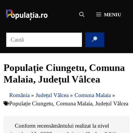
Sari
la
MENIU
conținut
Caută
Populație Ciungetu, Comuna
Malaia, Județul Vâlcea
România
»
Județul Vâlcea
»
Comuna Malaia
»
Populație Ciungetu, Comuna Malaia, Județul Vâlcea
Conform recensământului realizat la nivel