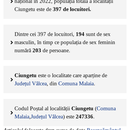
național în 2022, populația totală a localității
Ciungetu este de
397
de locuitori.
Dintre cei
397
de locuitori,
194
sunt de sex
masculin, în timp ce populația de sex feminin
numără
203
de persoane.
Ciungetu
este o localitate care aparține de
Județul Vâlcea
, din
Comuna Malaia
.
Codul Poștal al localității
Ciungetu
(
Comuna
Malaia
,
Județul Vâlcea
) este
247336
.