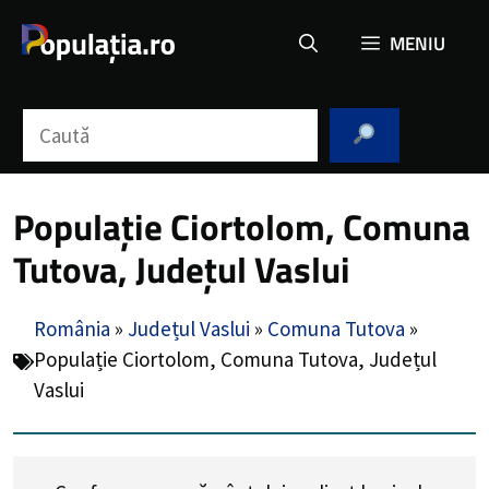
Sari
MENIU
la
conținut
Caută
Populație Ciortolom, Comuna
Tutova, Județul Vaslui
România
»
Județul Vaslui
»
Comuna Tutova
»
Populație Ciortolom, Comuna Tutova, Județul
Vaslui