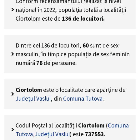
Conform recensământului realizat la nivel
național în 2022, populația totală a localității
Ciortolom este de
136
de locuitori.
Dintre cei
136
de locuitori,
60
sunt de sex
masculin, în timp ce populația de sex feminin
numără
76
de persoane.
Ciortolom
este o localitate care aparține de
Județul Vaslui
, din
Comuna Tutova
.
Codul Poștal al localității
Ciortolom
(
Comuna
Tutova
,
Județul Vaslui
) este
737553
.