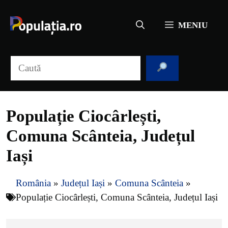
Sari
la
MENIU
conținut
Caută
Populație Ciocârlești,
Comuna Scânteia, Județul
Iași
România
»
Județul Iași
»
Comuna Scânteia
»
Populație Ciocârlești, Comuna Scânteia, Județul Iași