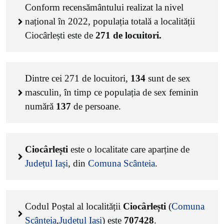
Conform recensământului realizat la nivel
național în 2022, populația totală a localității
Ciocârlești este de
271
de locuitori.
Dintre cei
271
de locuitori,
134
sunt de sex
masculin, în timp ce populația de sex feminin
numără
137
de persoane.
Ciocârlești
este o localitate care aparține de
Județul Iași
, din
Comuna Scânteia
.
Codul Poștal al localității
Ciocârlești
(
Comuna
Scânteia
,
Județul Iași
) este
707428
.