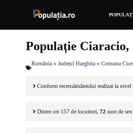
Sari
la
POPULAȚ
conținut
Populație Ciaracio
România
»
Județul Harghita
»
Comuna Cice
Conform recensământului realizat la nivel n
Dintre cei
157
de locuitori,
72
sunt de sex