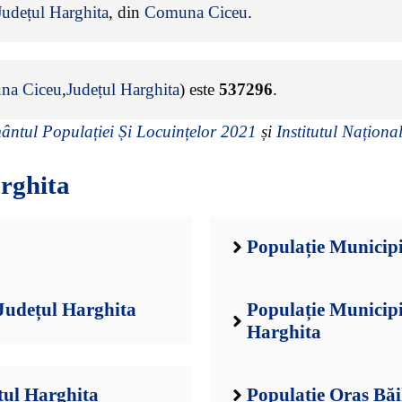
Județul Harghita
, din
Comuna Ciceu
.
na Ciceu
,
Județul Harghita
) este
537296
.
ntul Populației Și Locuințelor 2021
și
Institutul Național
rghita
Populație Municipi
Județul Harghita
Populație Municipi
Harghita
țul Harghita
Populație Oraș Băi