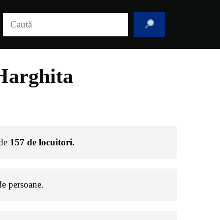
Caută
Harghita
 de
157
de locuitori.
e persoane.