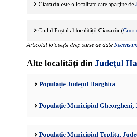
Ciaracio
este o localitate care aparține de
Codul Poștal al localității
Ciaracio
(
Comu
Articolul folosește drep surse de date
Recensămâ
Alte localități din
Județul Ha
Populație Județul Harghita
Populație Municipiul Gheorgheni, 
Populație Municipiul Toplita, Jude