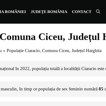
IA ROMÂNIEI
JUDEȚE ROMÂNIA
CONTACT
, Comuna Ciceu, Județul 
u
»
Populație Ciaracio, Comuna Ciceu, Județul Harghita
ațional în 2022, populația totală a localității Ciaracio este
 masculin, în timp ce populația de sex feminin numără
85
d