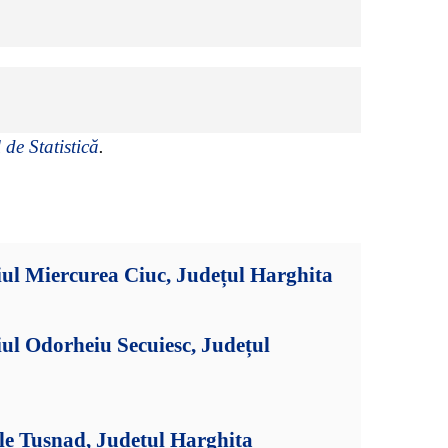
 de Statistică
.
ul Miercurea Ciuc, Județul Harghita
ul Odorheiu Secuiesc, Județul
le Tușnad, Județul Harghita