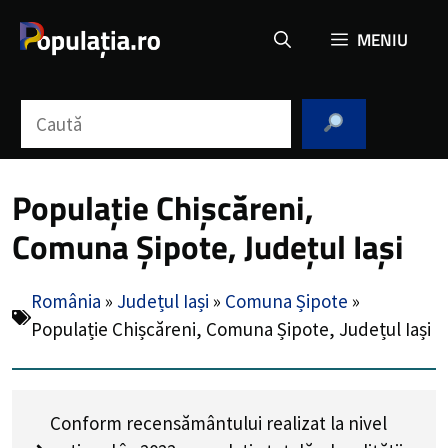
Sari
MENIU
la
conținut
Caută
Populație Chișcăreni,
Comuna Șipote, Județul Iași
România
»
Județul Iași
»
Comuna Șipote
»
Populație Chișcăreni, Comuna Șipote, Județul Iași
Conform recensământului realizat la nivel