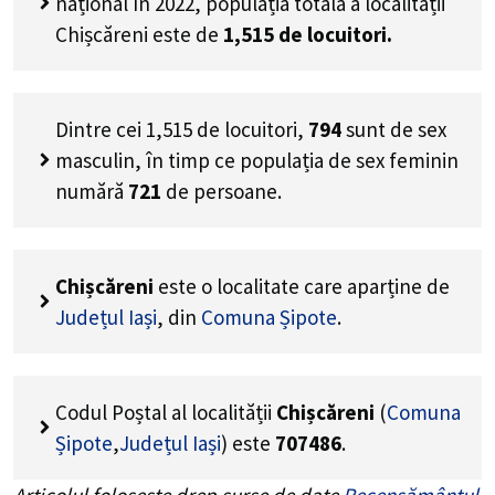
național în 2022, populația totală a localității
Chișcăreni este de
1,515
de locuitori.
Dintre cei
1,515
de locuitori,
794
sunt de sex
masculin, în timp ce populația de sex feminin
numără
721
de persoane.
Chișcăreni
este o localitate care aparține de
Județul Iași
, din
Comuna Șipote
.
Codul Poștal al localității
Chișcăreni
(
Comuna
Șipote
,
Județul Iași
) este
707486
.
Articolul folosește drep surse de date
Recensământul