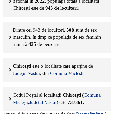
național în 2022, populația totală a localității
Chircești este de
943
de locuitori.
Dintre cei
943
de locuitori,
508
sunt de sex
masculin, în timp ce populația de sex feminin
numără
435
de persoane.
Chircești
este o localitate care aparține de
Județul Vaslui
, din
Comuna Miclești
.
Codul Poștal al localității
Chircești
(
Comuna
Miclești
,
Județul Vaslui
) este
737361
.