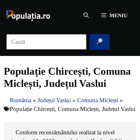
Sari
la
MENIU
conținut
Caută
Populație Chircești, Comuna
Miclești, Județul Vaslui
România
»
Județul Vaslui
»
Comuna Miclești
»
Populație Chircești, Comuna Miclești, Județul Vaslui
Conform recensământului realizat la nivel