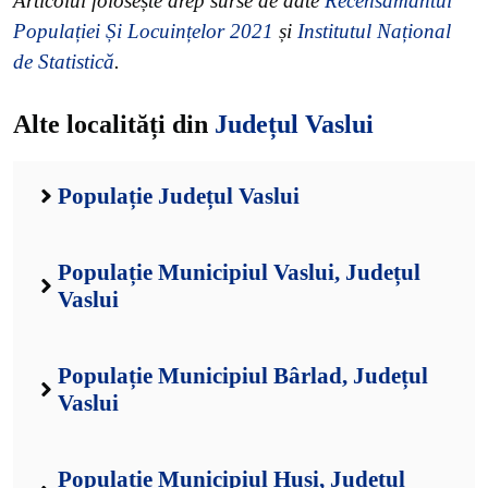
Articolul folosește drep surse de date
Recensământul
Populației Și Locuințelor 2021
și
Institutul Național
de Statistică
.
Alte localități din
Județul Vaslui
Populație Județul Vaslui
Populație Municipiul Vaslui, Județul
Vaslui
Populație Municipiul Bârlad, Județul
Vaslui
Populație Municipiul Huși, Județul