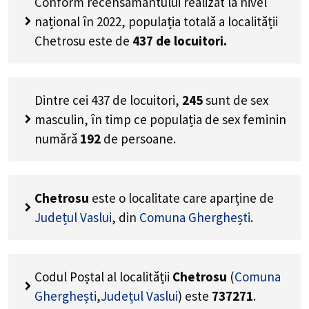
Conform recensământului realizat la nivel
național în 2022, populația totală a localității
Chetrosu este de
437
de locuitori.
Dintre cei
437
de locuitori,
245
sunt de sex
masculin, în timp ce populația de sex feminin
numără
192
de persoane.
Chetrosu
este o localitate care aparține de
Județul Vaslui
, din
Comuna Gherghești
.
Codul Poștal al localității
Chetrosu
(
Comuna
Gherghești
,
Județul Vaslui
) este
737271
.