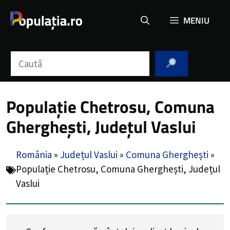
Sari
MENIU
la
conținut
Caută
Populație Chetrosu, Comuna
Gherghești, Județul Vaslui
România
»
Județul Vaslui
»
Comuna Gherghești
»
Populație Chetrosu, Comuna Gherghești, Județul
Vaslui