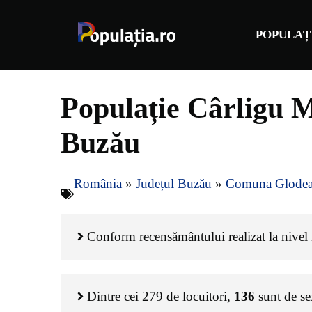
Sari
la
POPULAȚ
conținut
Populație Cârligu 
Buzău
România
»
Județul Buzău
»
Comuna Glodean
Conform recensământului realizat la nivel n
Dintre cei
279
de locuitori,
136
sunt de s