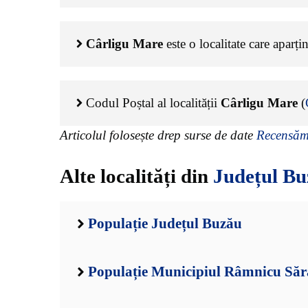
Cârligu Mare
este o localitate care aparț
Codul Poștal al localității
Cârligu Mare
(
Articolul folosește drep surse de date
Recensămâ
Alte localități din
Județul B
Populație Județul Buzău
Populație Municipiul Râmnicu Săr