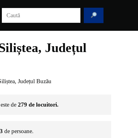
Caută
liștea, Județul
liștea, Județul Buzău
 este de
279
de locuitori.
3
de persoane.