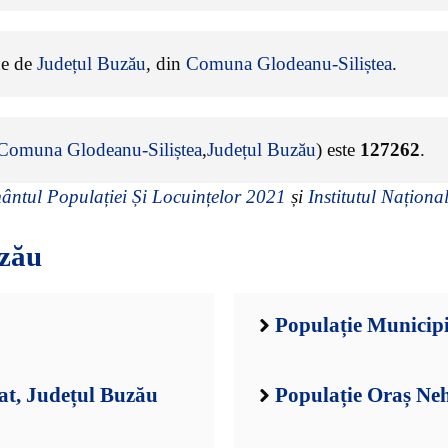
ine de
Județul Buzău
, din
Comuna Glodeanu-Siliștea
.
Comuna Glodeanu-Siliștea
,
Județul Buzău
) este
127262
.
ntul Populației Și Locuințelor 2021
și
Institutul Național
uzău
Populație Municip
at, Județul Buzău
Populație Oraș Ne