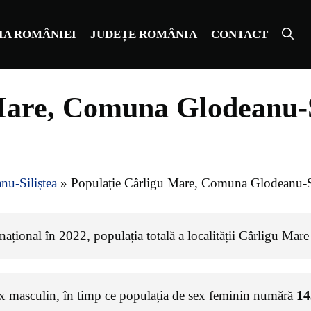
IA ROMÂNIEI
JUDEȚE ROMÂNIA
CONTACT
Mare, Comuna Glodeanu-Si
u-Siliștea
»
Populație Cârligu Mare, Comuna Glodeanu-Si
ațional în 2022, populația totală a localității Cârligu Mare
ex masculin, în timp ce populația de sex feminin numără
14