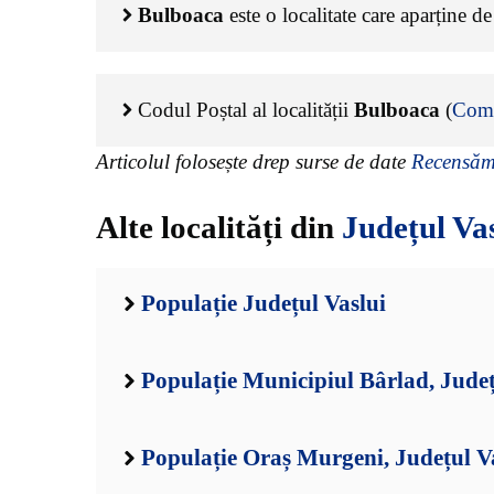
Bulboaca
este o localitate care aparține d
Codul Poștal al localității
Bulboaca
(
Comu
Articolul folosește drep surse de date
Recensămâ
Alte localități din
Județul Va
Populație Județul Vaslui
Populație Municipiul Bârlad, Județ
Populație Oraș Murgeni, Județul V