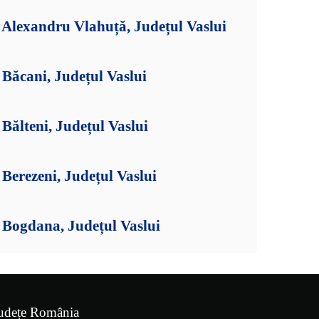
Alexandru Vlahuță, Județul Vaslui
Băcani, Județul Vaslui
ălteni, Județul Vaslui
erezeni, Județul Vaslui
Bogdana, Județul Vaslui
udețe România