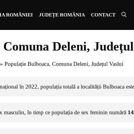
IA ROMÂNIEI
JUDEȚE ROMÂNIA
CONTACT
 Comuna Deleni, Județul
»
Populație Bulboaca, Comuna Deleni, Județul Vaslui
ațional în 2022, populația totală a localității Bulboaca est
ex masculin, în timp ce populația de sex feminin numără
14