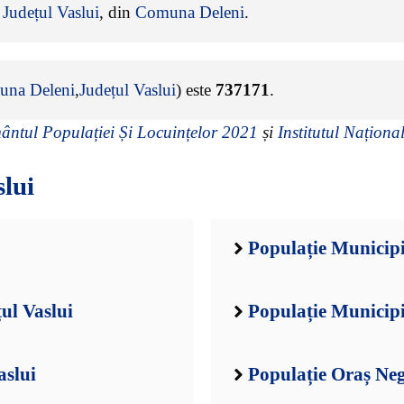
e
Județul Vaslui
, din
Comuna Deleni
.
na Deleni
,
Județul Vaslui
) este
737171
.
ntul Populației Și Locuințelor 2021
și
Institutul Național
slui
Populație Municipi
ul Vaslui
Populație Municipi
aslui
Populație Oraș Negr