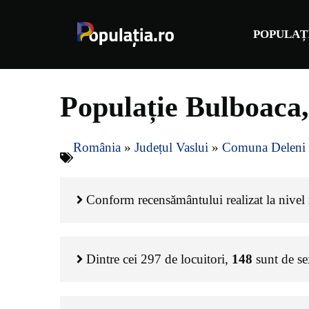
Sari
la
POPULAȚ
conținut
Populație Bulboaca,
România
»
Județul Vaslui
»
Comuna Deleni
Conform recensământului realizat la nivel n
Dintre cei
297
de locuitori,
148
sunt de s