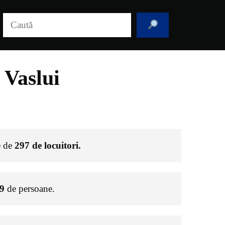
Caută
 Vaslui
e de
297
de locuitori.
9
de persoane.