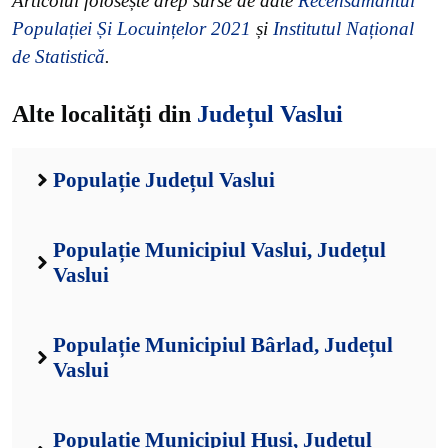
Articolul folosește drep surse de date
Recensământul
Populației Și Locuințelor 2021
și
Institutul Național
de Statistică
.
Alte localități din
Județul Vaslui
Populație Județul Vaslui
Populație Municipiul Vaslui, Județul
Vaslui
Populație Municipiul Bârlad, Județul
Vaslui
Populație Municipiul Huși, Județul