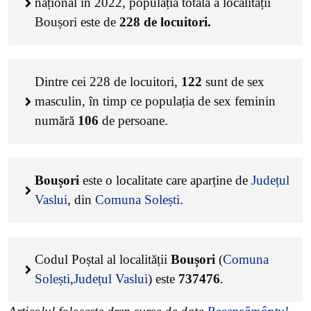
național în 2022, populația totală a localității
Boușori este de
228
de locuitori.
Dintre cei
228
de locuitori,
122
sunt de sex
masculin, în timp ce populația de sex feminin
numără
106
de persoane.
Boușori
este o localitate care aparține de
Județul
Vaslui
, din
Comuna Solești
.
Codul Poștal al localității
Boușori
(
Comuna
Solești
,
Județul Vaslui
) este
737476
.