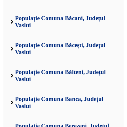
Populație Comuna Băcani, Județul
Vaslui
Populație Comuna Băcești, Județul
Vaslui
Populație Comuna Bălteni, Județul
Vaslui
Populație Comuna Banca, Județul
Vaslui
Populație Comuna Berezeni, Județul