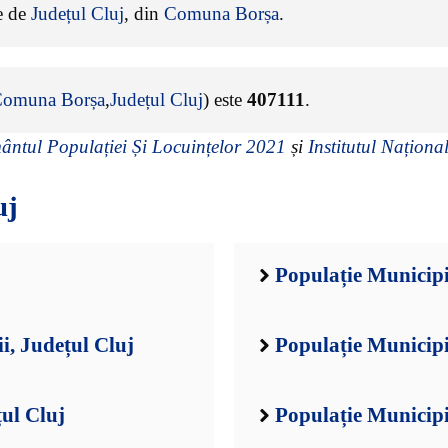
ne de
Județul Cluj
, din
Comuna Borșa
.
omuna Borșa
,
Județul Cluj
) este
407111
.
ntul Populației Și Locuințelor 2021
și
Institutul Național
uj
Populație Municipi
i, Județul Cluj
Populație Municipi
ul Cluj
Populație Municipi