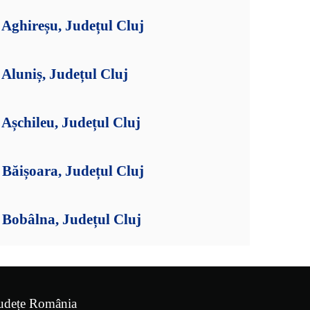
Aghireșu, Județul Cluj
Aluniș, Județul Cluj
Așchileu, Județul Cluj
Băișoara, Județul Cluj
Bobâlna, Județul Cluj
udețe România