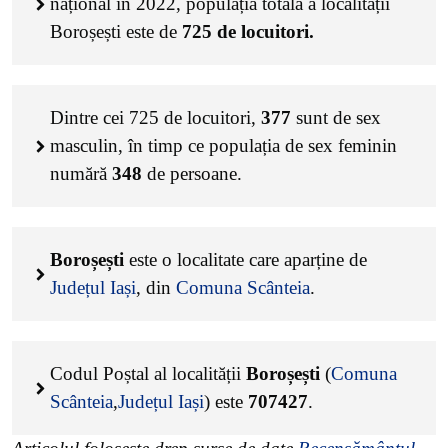
național în 2022, populația totală a localității
Boroșești este de
725
de locuitori.
Dintre cei
725
de locuitori,
377
sunt de sex
masculin, în timp ce populația de sex feminin
numără
348
de persoane.
Boroșești
este o localitate care aparține de
Județul Iași
, din
Comuna Scânteia
.
Codul Poștal al localității
Boroșești
(
Comuna
Scânteia
,
Județul Iași
) este
707427
.