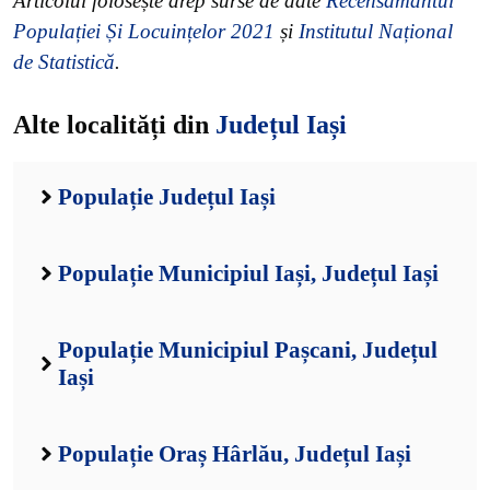
Articolul folosește drep surse de date
Recensământul
Populației Și Locuințelor 2021
și
Institutul Național
de Statistică
.
Alte localități din
Județul Iași
Populație Județul Iași
Populație Municipiul Iași, Județul Iași
Populație Municipiul Pașcani, Județul
Iași
Populație Oraș Hârlău, Județul Iași