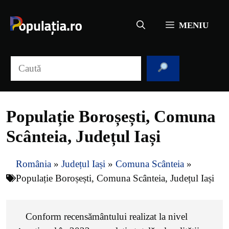
Sari
la
MENIU
conținut
Caută
Populație Boroșești, Comuna
Scânteia, Județul Iași
România
»
Județul Iași
»
Comuna Scânteia
»
Populație Boroșești, Comuna Scânteia, Județul Iași
Conform recensământului realizat la nivel