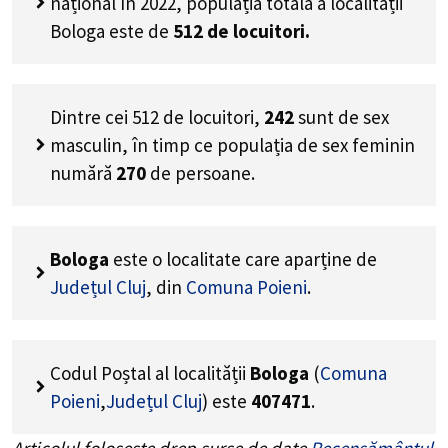
național în 2022, populația totală a localității
Bologa este de
512
de locuitori.
Dintre cei
512
de locuitori,
242
sunt de sex
masculin, în timp ce populația de sex feminin
numără
270
de persoane.
Bologa
este o localitate care aparține de
Județul Cluj
, din
Comuna Poieni
.
Codul Poștal al localității
Bologa
(
Comuna
Poieni
,
Județul Cluj
) este
407471
.
Articolul folosește drep surse de date
Recensământul