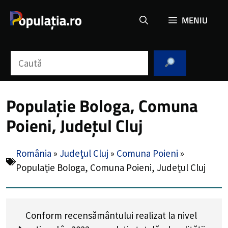
Sari
MENIU
la
conținut
Caută
Populație Bologa, Comuna
Poieni, Județul Cluj
România
»
Județul Cluj
»
Comuna Poieni
»
Populație Bologa, Comuna Poieni, Județul Cluj
Conform recensământului realizat la nivel