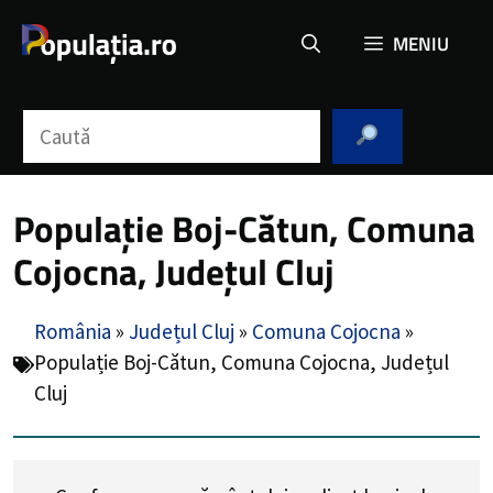
Sari
MENIU
la
conținut
Caută
Populație Boj-Cătun, Comuna
Cojocna, Județul Cluj
România
»
Județul Cluj
»
Comuna Cojocna
»
Populație Boj-Cătun, Comuna Cojocna, Județul
Cluj