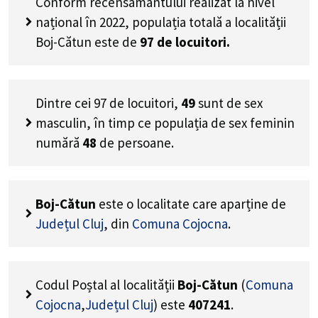
Conform recensământului realizat la nivel
național în 2022, populația totală a localității
Boj-Cătun este de
97
de locuitori.
Dintre cei
97
de locuitori,
49
sunt de sex
masculin, în timp ce populația de sex feminin
numără
48
de persoane.
Boj-Cătun
este o localitate care aparține de
Județul Cluj
, din
Comuna Cojocna
.
Codul Poștal al localității
Boj-Cătun
(
Comuna
Cojocna
,
Județul Cluj
) este
407241
.