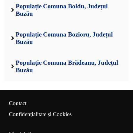
Populație Comuna Boldu, Județul
Buzău
Populație Comuna Bozioru, Județul
Buzău
Populație Comuna Brădeanu, Județul
Buzău
Contact
Confidențialitate și Cookies