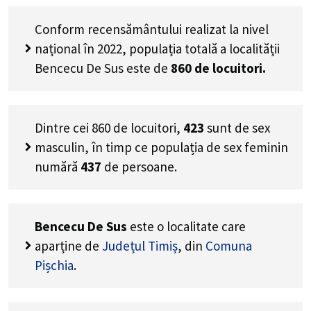
Conform recensământului realizat la nivel
național în 2022, populația totală a localității
Bencecu De Sus este de
860
de locuitori.
Dintre cei
860
de locuitori,
423
sunt de sex
masculin, în timp ce populația de sex feminin
numără
437
de persoane.
Bencecu De Sus
este o localitate care
aparține de
Județul Timiș
, din
Comuna
Pișchia
.