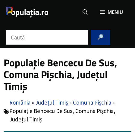
Sari
MENIU
la
conținut
Caută
Populație Bencecu De Sus,
Comuna Pișchia, Județul
Timiș
România
»
Județul Timiș
»
Comuna Pișchia
»
Populație Bencecu De Sus, Comuna Pișchia,
Județul Timiș