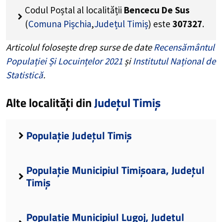
Codul Poștal al localității
Bencecu De Sus
(
Comuna Pișchia
,
Județul Timiș
) este
307327
.
Articolul folosește drep surse de date
Recensământul
Populației Și Locuințelor 2021
și
Institutul Național de
Statistică
.
Alte localități din
Județul Timiș
Populație Județul Timiș
Populație Municipiul Timișoara, Județul
Timiș
Populație Municipiul Lugoj, Județul