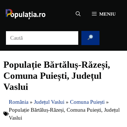
Sari
la
MENIU
conținut
Caută
Populație Bărtăluș-Răzeși,
Comuna Puiești, Județul
Vaslui
România
»
Județul Vaslui
»
Comuna Puiești
»
Populație Bărtăluș-Răzeși, Comuna Puiești, Județul
Vaslui