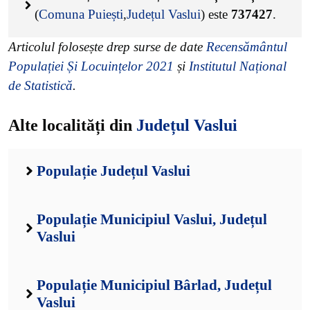
(
Comuna Puiești
,
Județul Vaslui
) este
737427
.
Articolul folosește drep surse de date
Recensământul
Populației Și Locuințelor 2021
și
Institutul Național
de Statistică
.
Alte localități din
Județul Vaslui
Populație Județul Vaslui
Populație Municipiul Vaslui, Județul
Vaslui
Populație Municipiul Bârlad, Județul
Vaslui