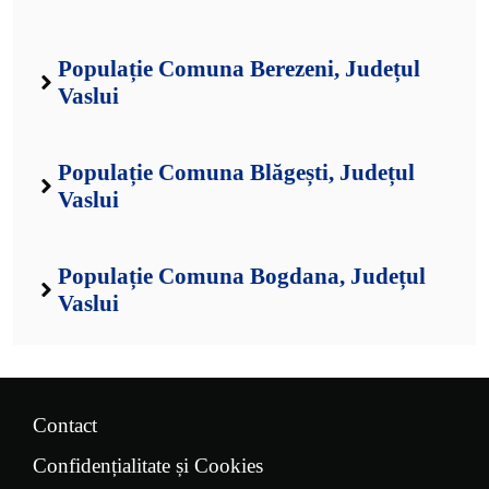
Populație Comuna Berezeni, Județul
Vaslui
Populație Comuna Blăgești, Județul
Vaslui
Populație Comuna Bogdana, Județul
Vaslui
Contact
Confidențialitate și Cookies