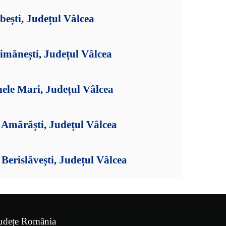
bești, Județul Vâlcea
imănești, Județul Vâlcea
ele Mari, Județul Vâlcea
Amărăști, Județul Vâlcea
erislăvești, Județul Vâlcea
udețe România