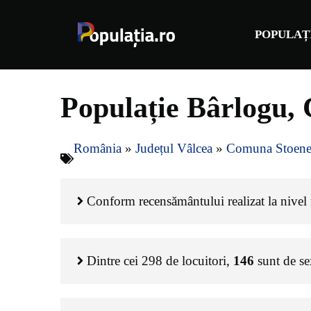
Sari
la
POPULAȚ
conținut
Populație Bârlogu, 
România
»
Județul Vâlcea
»
Comuna Stoene
Conform recensământului realizat la nivel n
Dintre cei
298
de locuitori,
146
sunt de s