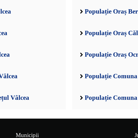
lcea
Populație Oraș Ber
cea
Populație Oraș Căl
lcea
Populație Oraș Ocn
Vâlcea
Populație Comuna 
țul Vâlcea
Populație Comuna B
Municipii
J