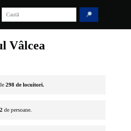
Caută
ul Vâlcea
 de
298
de locuitori.
2
de persoane.