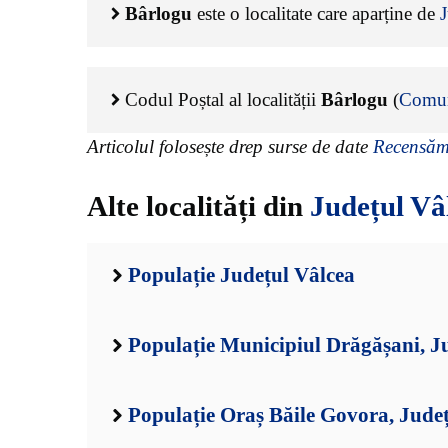
Bârlogu
este o localitate care aparține de
J
Codul Poștal al localității
Bârlogu
(
Comun
Articolul folosește drep surse de date
Recensămâ
Alte localități din
Județul Vâ
Populație Județul Vâlcea
Populație Municipiul Drăgășani, J
Populație Oraș Băile Govora, Jude