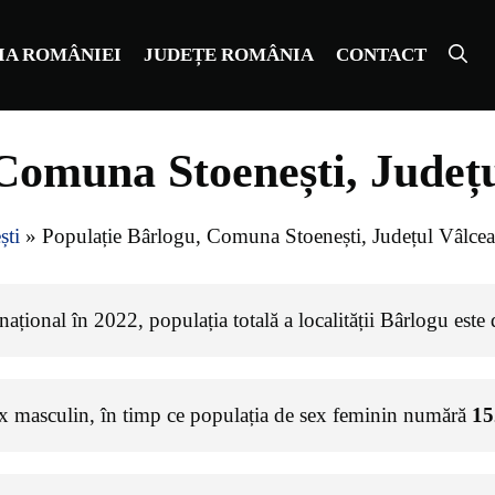
IA ROMÂNIEI
JUDEȚE ROMÂNIA
CONTACT
Comuna Stoenești, Județ
ști
»
Populație Bârlogu, Comuna Stoenești, Județul Vâlcea
ațional în 2022, populația totală a localității Bârlogu este
ex masculin, în timp ce populația de sex feminin numără
15