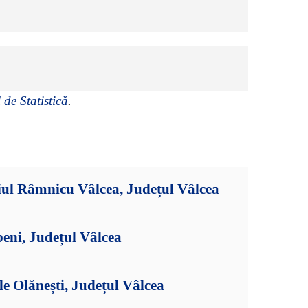
 de Statistică
.
iul Râmnicu Vâlcea, Județul Vâlcea
eni, Județul Vâlcea
le Olănești, Județul Vâlcea