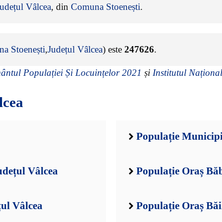
udețul Vâlcea
, din
Comuna Stoenești
.
a Stoenești
,
Județul Vâlcea
) este
247626
.
ntul Populației Și Locuințelor 2021
și
Institutul Național
lcea
Populație Municip
udețul Vâlcea
Populație Oraș Băb
țul Vâlcea
Populație Oraș Băi