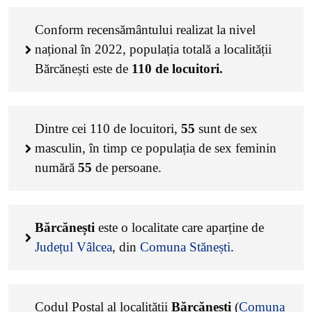
Conform recensământului realizat la nivel
național în 2022, populația totală a localității
Bărcănești este de
110
de locuitori.
Dintre cei
110
de locuitori,
55
sunt de sex
masculin, în timp ce populația de sex feminin
numără
55
de persoane.
Bărcănești
este o localitate care aparține de
Județul Vâlcea
, din
Comuna Stănești
.
Codul Poștal al localității
Bărcănești
(
Comuna