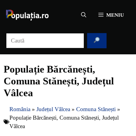
Sari
la
MENIU
conținut
Caută
Populație Bărcănești,
Comuna Stănești, Județul
Vâlcea
România
»
Județul Vâlcea
»
Comuna Stănești
»
Populație Bărcănești, Comuna Stănești, Județul
Vâlcea