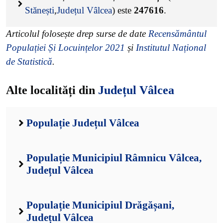
Stănești
,
Județul Vâlcea
) este
247616
.
Articolul folosește drep surse de date
Recensământul
Populației Și Locuințelor 2021
și
Institutul Național
de Statistică
.
Alte localități din
Județul Vâlcea
Populație Județul Vâlcea
Populație Municipiul Râmnicu Vâlcea,
Județul Vâlcea
Populație Municipiul Drăgășani,
Județul Vâlcea