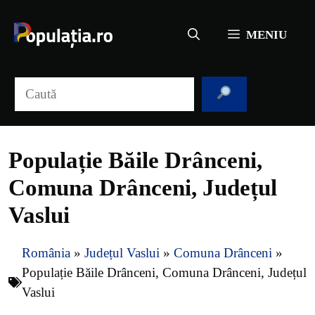
Sari
la
MENIU
conținut
Caută
Populație Băile Drânceni,
Comuna Drânceni, Județul
Vaslui
România
»
Județul Vaslui
»
Comuna Drânceni
»
Populație Băile Drânceni, Comuna Drânceni, Județul
Vaslui