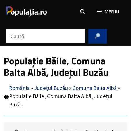
Sari
MENIU
la
conținut
Caută
Populație Băile, Comuna
Balta Albă, Județul Buzău
România
»
Județul Buzău
»
Comuna Balta Albă
»
Populație Băile, Comuna Balta Albă, Județul
Buzău