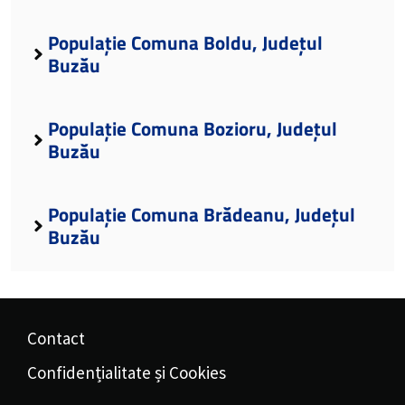
Populație Comuna Boldu, Județul
Buzău
Populație Comuna Bozioru, Județul
Buzău
Populație Comuna Brădeanu, Județul
Buzău
Contact
Confidențialitate și Cookies