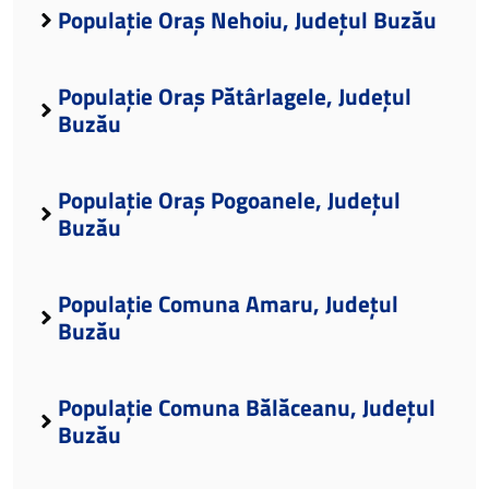
Populație Oraș Nehoiu, Județul Buzău
Populație Oraș Pătârlagele, Județul
Buzău
Populație Oraș Pogoanele, Județul
Buzău
Populație Comuna Amaru, Județul
Buzău
Populație Comuna Bălăceanu, Județul
Buzău