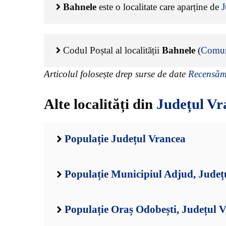
Bahnele
este o localitate care aparține de
J
Codul Poștal al localității
Bahnele
(
Comun
Articolul folosește drep surse de date
Recensămâ
Alte localități din
Județul Vr
Populație Județul Vrancea
Populație Municipiul Adjud, Județ
Populație Oraș Odobești, Județul 