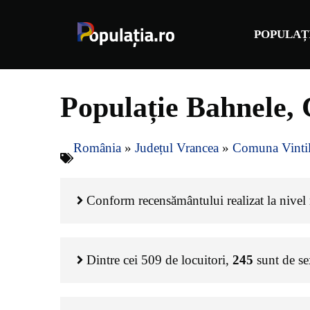
Sari
la
POPULAȚ
conținut
Populație Bahnele, 
România
»
Județul Vrancea
»
Comuna Vintil
Conform recensământului realizat la nivel n
Dintre cei
509
de locuitori,
245
sunt de s