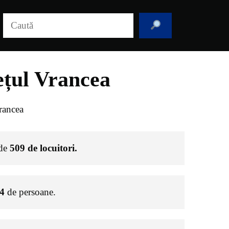
Caută
ețul Vrancea
rancea
 de
509
de locuitori.
4
de persoane.