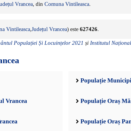
udețul Vrancea
, din
Comuna Vintileasca
.
a Vintileasca
,
Județul Vrancea
) este
627426
.
ntul Populației Și Locuințelor 2021
și
Institutul Național
ancea
Populație Municipi
ul Vrancea
Populație Oraș Măr
Vrancea
Populație Oraș Pan