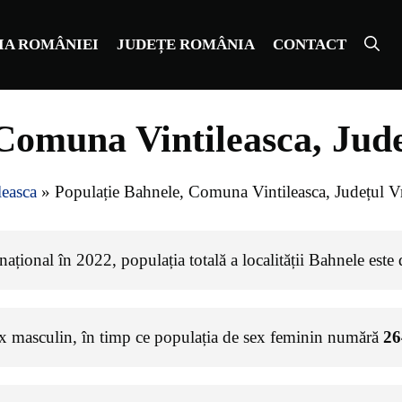
IA ROMÂNIEI
JUDEȚE ROMÂNIA
CONTACT
Comuna Vintileasca, Jud
easca
»
Populație Bahnele, Comuna Vintileasca, Județul V
ațional în 2022, populația totală a localității Bahnele este
ex masculin, în timp ce populația de sex feminin numără
26