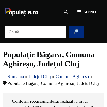
Sari
la
MENIU
conținut
Caută
Populație Băgara, Comuna
Aghireșu, Județul Cluj
România
»
Județul Cluj
»
Comuna Aghireșu
»
Populație Băgara, Comuna Aghireșu, Județul Cluj
Conform recensământului realizat la nivel