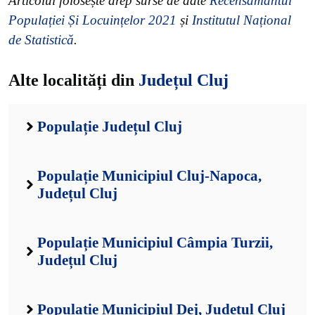
Articolul folosește drep surse de date
Recensământul
Populației Și Locuințelor 2021
și
Institutul Național
de Statistică
.
Alte localități din
Județul Cluj
Populație Județul Cluj
Populație Municipiul Cluj-Napoca,
Județul Cluj
Populație Municipiul Câmpia Turzii,
Județul Cluj
Populație Municipiul Dej, Județul Cluj