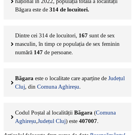
național în 2022, populația totală a localității
Băgara este de
314
de locuitori.
Dintre cei
314
de locuitori,
167
sunt de sex
masculin, în timp ce populația de sex feminin
numără
147
de persoane.
Băgara
este o localitate care aparține de
Județul
Cluj
, din
Comuna Aghireșu
.
Codul Poștal al localității
Băgara
(
Comuna
Aghireșu
,
Județul Cluj
) este
407007
.