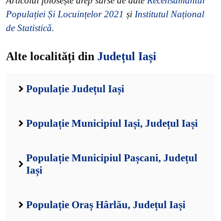
Articolul folosește drep surse de date
Recensământul
Populației Și Locuințelor 2021
și
Institutul Național
de Statistică
.
Alte localități din
Județul Iași
Populație Județul Iași
Populație Municipiul Iași, Județul Iași
Populație Municipiul Pașcani, Județul
Iași
Populație Oraș Hârlău, Județul Iași