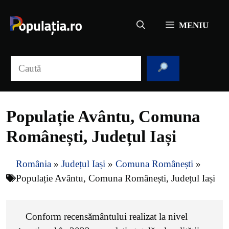
Sari
la
MENIU
conținut
Caută
Populație Avântu, Comuna
Românești, Județul Iași
România
»
Județul Iași
»
Comuna Românești
»
Populație Avântu, Comuna Românești, Județul Iași
Conform recensământului realizat la nivel