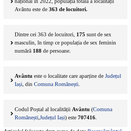
național în 2022, populația totală a localității
Avântu este de
363
de locuitori.
Dintre cei
363
de locuitori,
175
sunt de sex
masculin, în timp ce populația de sex feminin
numără
188
de persoane.
Avântu
este o localitate care aparține de
Județul
Iași
, din
Comuna Românești
.
Codul Poștal al localității
Avântu
(
Comuna
Românești
,
Județul Iași
) este
707416
.