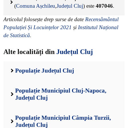
(
Comuna Așchileu
,
Județul Cluj
) este
407046
.
Articolul folosește drep surse de date
Recensământul
Populației Și Locuințelor 2021
și
Institutul Național
de Statistică
.
Alte localități din
Județul Cluj
Populație Județul Cluj
Populație Municipiul Cluj-Napoca,
Județul Cluj
Populație Municipiul Câmpia Turzii,
Județul Cluj