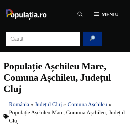
Sari
la
MENIU
conținut
Caută
Populație Așchileu Mare,
Comuna Așchileu, Județul
Cluj
România
»
Județul Cluj
»
Comuna Așchileu
»
Populație Așchileu Mare, Comuna Așchileu, Județul
Cluj