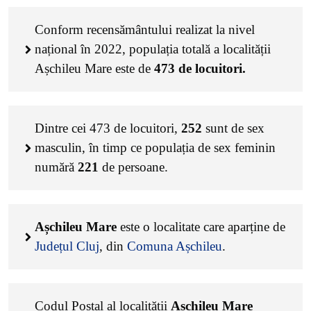
Conform recensământului realizat la nivel
național în 2022, populația totală a localității
Așchileu Mare este de
473
de locuitori.
Dintre cei
473
de locuitori,
252
sunt de sex
masculin, în timp ce populația de sex feminin
numără
221
de persoane.
Așchileu Mare
este o localitate care aparține de
Județul Cluj
, din
Comuna Așchileu
.
Codul Poștal al localității
Așchileu Mare